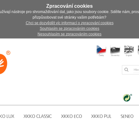
Zpracování cookies
užívají nástroje pro shromažďování dat, jako jsou soubory cookie. Sdělte nám, pro
přizpůsobovat své stránky vašim potřebám?
Chci se dozvědět víc informací o zpracování cookies
Souhlasím se zpracováním cookies
Nesouhlasím se zpracováním cookies
KO LUX
XKKO CLASSIC
XKKO ECO
XKKO PUL
SENEO