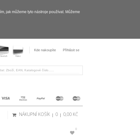
sím, jak můžeme tyto nástroje používat. Můžeme
Kde nakoupíte
Přihlásit se
NÁKUPNÍ KOŠÍK
0
0,00 KČ
0