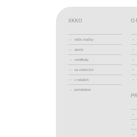
XKKO
O 
naše značky
atesty
certifikáty
na veletrzích
v médiích
pomáháme
PR