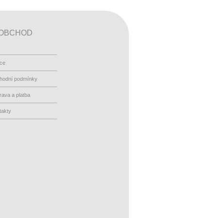
OBCHOD
ace
hodní podmínky
ava a platba
takty