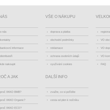
NÁS
VŠE O NÁKUPU
VELKO
o nás
doprava a platba
registr
kontakty
obchodní podmínky
VO obc
bankovní informace
reklamace
VO dopr
distributoři
ochrana osobních údajů
VO kon
kde nakoupit
využívání cookies
FAQ
OČ A JAK
DALŠÍ INFO
proč XKKO BMB?
zvažte, co si pořídíte
proč XKKO Organic?
cesta od plen k nočníku
proč XKKO ECO?
jak pečovat o plenky