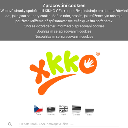
Zpracování cookies
Webové stránky společnosti KIKKO CZ s.r.o. používají nástroje pro shromažďování
dat, jako jsou soubory cookie. Sdělte nám, prosím, jak můžeme tyto nástroje
používat. Můžeme přizpůsobovat své stránky vašim potřebám?
Chci se dozvědět víc informací o zpracování cookies
Souhlasím se zpracováním cookies
Nesouhlasím se zpracováním cookies