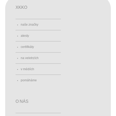
XKKO
naše značky
atesty
certifikáty
na veletrzích
v médiích
pomáháme
O NÁS