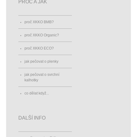
PROČ A JAK
proč XKKO BMB?
proč XKKO Organic?
proč XKKO ECO?
jak pečovat o plenky
jak pečovat o svrchní
kalhotky
co dělat když...
DALŠÍ INFO