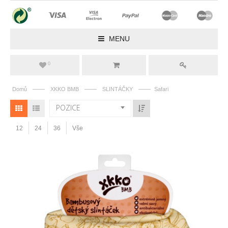
MENU
0
——
——
——
Domů
XKKO BMB
SLINTÁČKY
Safari
POZICE
12
24
36
Vše