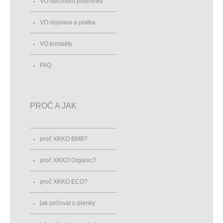
VO obchodní podmínky
VO doprava a platba
VO kontakty
FAQ
PROČ A JAK
proč XKKO BMB?
proč XKKO Organic?
proč XKKO ECO?
jak pečovat o plenky