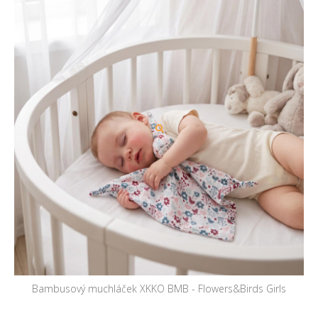
Bambusový muchláček XKKO BMB - Flowers&Birds Girls