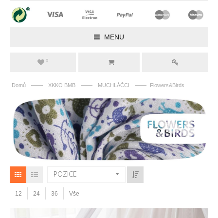
MENU
0
——
——
——
Domů
XKKO BMB
MUCHLÁČCI
Flowers&Birds
POZICE
12
24
36
Vše