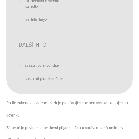
jak pečovat o svrchní
kalhotky
co dělat když...
DALŠÍ INFO
zvažte, co si pořídíte
cesta od plen k nočníku
Podle zákona o evidenci tržeb je prodávající povinen vystavit kupujícímu
účtenku.
Zároveň je povinen zaevidovat přijatou tržbu u správce daně online; v