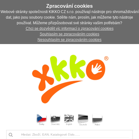
Zpracování cookies
Webové stránky společnosti KIKKO CZ s.r.o. používají nástroje pro shromažďování
dat, jako jsou soubory cookie. Sdělte nám, prosím, jak můžeme tyto nástroje
používat. Můžeme přizpůsobovat své stránky vašim potřebám?
Chci se dozvědět víc informací o zpracování cookies
Souhlasím se zpracováním cookies
Nesouhlasím se zpracováním cookies