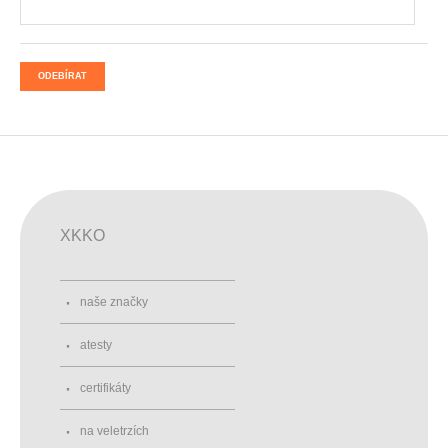
ODEBÍRAT
XKKO
naše značky
atesty
certifikáty
na veletrzích