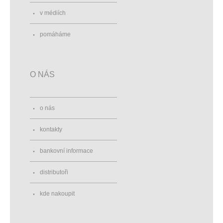
v médiích
pomáháme
O NÁS
o nás
kontakty
bankovní informace
distributoři
kde nakoupit