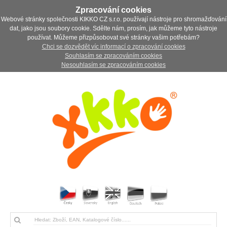
Zpracování cookies
Webové stránky společnosti KIKKO CZ s.r.o. používají nástroje pro shromažďování
dat, jako jsou soubory cookie. Sdělte nám, prosím, jak můžeme tyto nástroje
používat. Můžeme přizpůsobovat své stránky vašim potřebám?
Chci se dozvědět víc informací o zpracování cookies
Souhlasím se zpracováním cookies
Nesouhlasím se zpracováním cookies