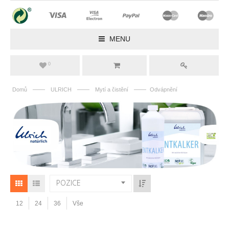
MENU
0
——
——
——
Domů
ULRICH
Mytí a čistění
Odvápnění
POZICE
12
24
36
Vše