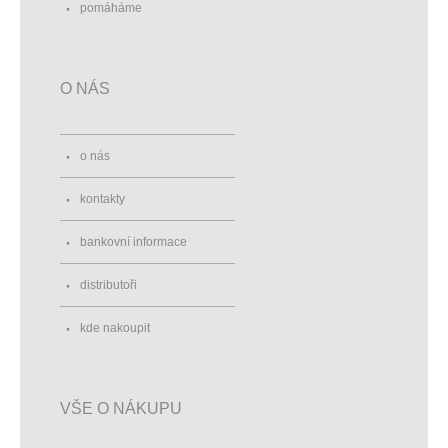
pomáháme
O NÁS
o nás
kontakty
bankovní informace
distributoři
kde nakoupit
VŠE O NÁKUPU