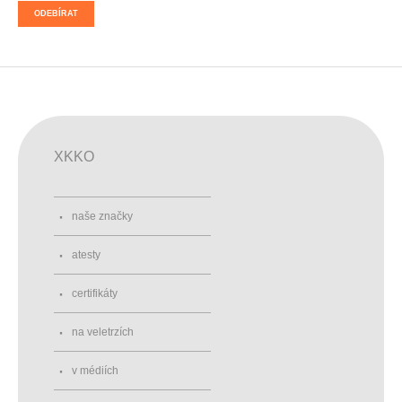
ODEBÍRAT
XKKO
naše značky
atesty
certifikáty
na veletrzích
v médiích