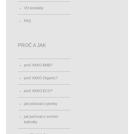
VO kontakty
FAQ
PROČ A JAK
proč XKKO BMB?
proč XKKO Organic?
proč XKKO ECO?
jak pečovat o plenky
jak pečovat o svrchní
kalhotky