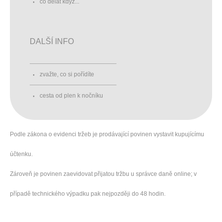
co dělat když...
DALŠÍ INFO
zvažte, co si pořídíte
cesta od plen k nočníku
Podle zákona o evidenci tržeb je prodávající povinen vystavit kupujícímu
účtenku.
Zároveň je povinen zaevidovat přijatou tržbu u správce daně online; v
případě technického výpadku pak nejpozději do 48 hodin.