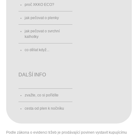
proč XKKO ECO?
jak pečovat o plenky
jak pečovat o svrchní
kalhotky
co dělat když...
DALŠÍ INFO
zvažte, co si pořídíte
cesta od plen k nočníku
Podle zákona o evidenci tržeb je prodávající povinen vystavit kupujícímu