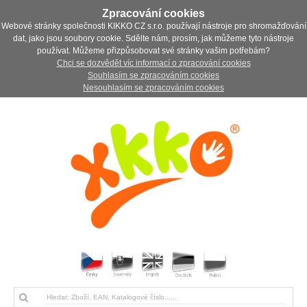
Zpracování cookies
Webové stránky společnosti KIKKO CZ s.r.o. používají nástroje pro shromažďování
dat, jako jsou soubory cookie. Sdělte nám, prosím, jak můžeme tyto nástroje
používat. Můžeme přizpůsobovat své stránky vašim potřebám?
Chci se dozvědět víc informací o zpracování cookies
Souhlasím se zpracováním cookies
Nesouhlasím se zpracováním cookies