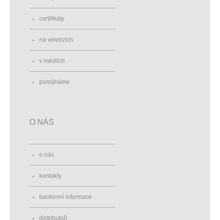
certifikáty
na veletrzích
v médiích
pomáháme
O NÁS
o nás
kontakty
bankovní informace
distributoři