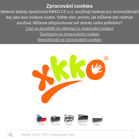
Zpracování cookies
Webové stránky společnosti KIKKO CZ s.r.o. používají nástroje pro shromažďování
dat, jako jsou soubory cookie. Sdělte nám, prosím, jak můžeme tyto nástroje
používat. Můžeme přizpůsobovat své stránky vašim potřebám?
Chci se dozvědět víc informací o zpracování cookies
Souhlasím se zpracováním cookies
Nesouhlasím se zpracováním cookies