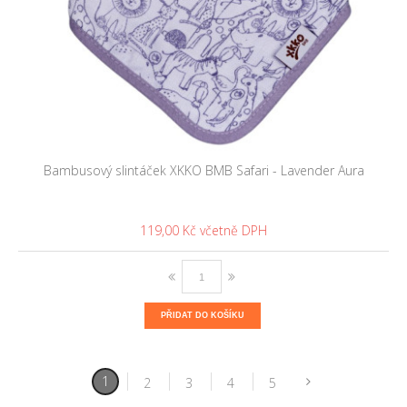
Bambusový slintáček XKKO BMB Safari - Lavender Aura
119,00 Kč
PŘIDAT DO KOŠÍKU
1
2
3
4
5