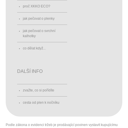
proč XKKO ECO?
jak pečovat o plenky
jak pečovat o svrchní
kalhotky
co dělat když...
DALŠÍ INFO
zvažte, co si pořídíte
cesta od plen k nočníku
Podle zákona o evidenci tržeb je prodávající povinen vystavit kupujícímu