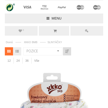
MENU
0
——
——
Domů
XKKO BMB
SLINTÁČKY
POZICE
12
24
36
Vše