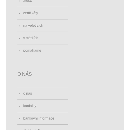
atesty
certifikáty
na veletrzích
v médiích
pomáháme
O NÁS
o nás
kontakty
bankovní informace