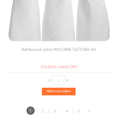
Bambusové pleny XKKO BMB 70x70 Bílé 3ks
315,00 Kč
PŘIDAT DO KOŠÍKU
1
2
3
4
5