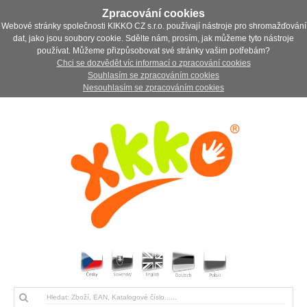
Zpracování cookies
Webové stránky společnosti KIKKO CZ s.r.o. používají nástroje pro shromažďování
dat, jako jsou soubory cookie. Sdělte nám, prosím, jak můžeme tyto nástroje
používat. Můžeme přizpůsobovat své stránky vašim potřebám?
Chci se dozvědět víc informací o zpracování cookies
Souhlasím se zpracováním cookies
Nesouhlasím se zpracováním cookies