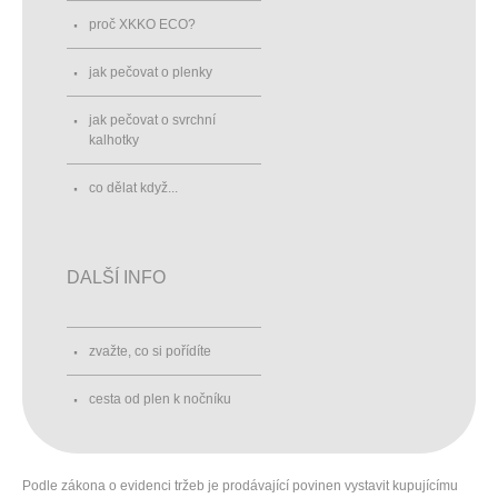
proč XKKO ECO?
jak pečovat o plenky
jak pečovat o svrchní
kalhotky
co dělat když...
DALŠÍ INFO
zvažte, co si pořídíte
cesta od plen k nočníku
Podle zákona o evidenci tržeb je prodávající povinen vystavit kupujícímu