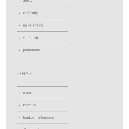
atesty
certifikáty
na veletrzích
v médiích
pomáháme
O NÁS
o nás
kontakty
bankovní informace