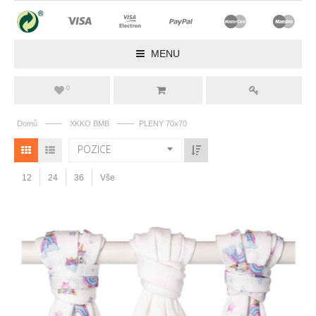
MENU
0
——
——
Domů
XKKO BMB
PLENY 70x70
POZICE
12
24
36
Vše