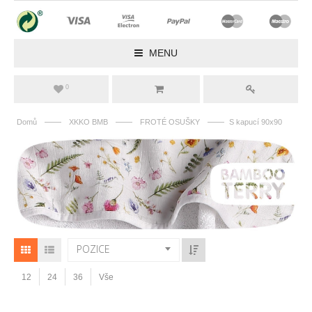
MENU
0
——
——
——
Domů
XKKO BMB
FROTÉ OSUŠKY
S kapucí 90x90
POZICE
12
24
36
Vše