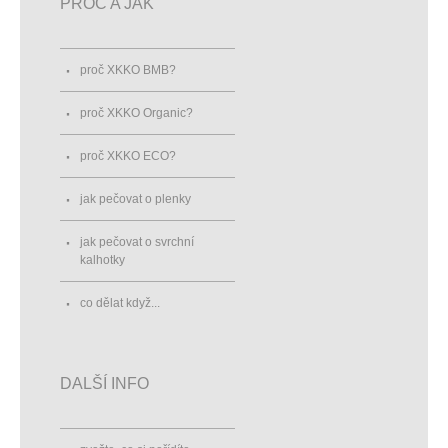
PROČ A JAK
proč XKKO BMB?
proč XKKO Organic?
proč XKKO ECO?
jak pečovat o plenky
jak pečovat o svrchní
kalhotky
co dělat když...
DALŠÍ INFO