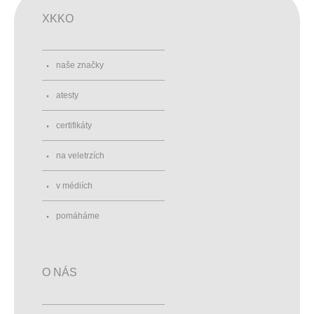
XKKO
naše značky
atesty
certifikáty
na veletrzích
v médiích
pomáháme
O NÁS