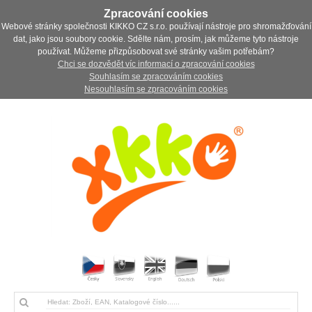
Zpracování cookies
Webové stránky společnosti KIKKO CZ s.r.o. používají nástroje pro shromažďování
dat, jako jsou soubory cookie. Sdělte nám, prosím, jak můžeme tyto nástroje
používat. Můžeme přizpůsobovat své stránky vašim potřebám?
Chci se dozvědět víc informací o zpracování cookies
Souhlasím se zpracováním cookies
Nesouhlasím se zpracováním cookies