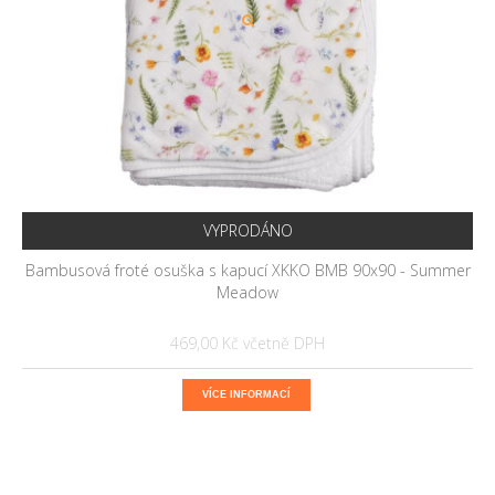
VYPRODÁNO
Bambusová froté osuška s kapucí XKKO BMB 90x90 - Summer
Meadow
469,00 Kč
VÍCE INFORMACÍ