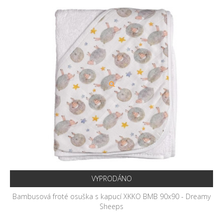
VYPRODÁNO
Bambusová froté osuška s kapucí XKKO BMB 90x90 - Dreamy
Sheeps