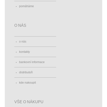
pomáháme
O NÁS
o nás
kontakty
bankovní informace
distributoři
kde nakoupit
VŠE O NÁKUPU