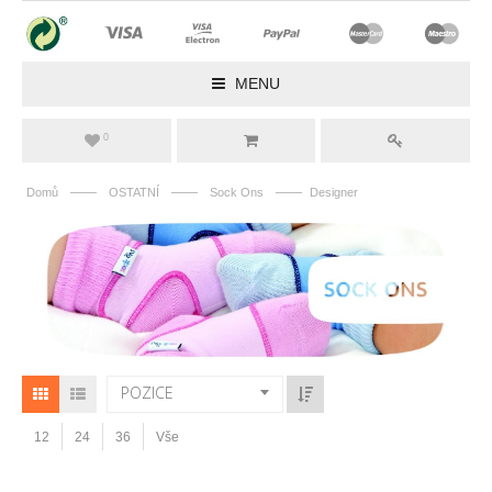
MENU
0
——
——
——
Domů
OSTATNÍ
Sock Ons
Designer
POZICE
12
24
36
Vše