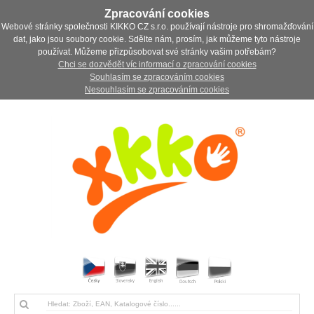
Zpracování cookies
Webové stránky společnosti KIKKO CZ s.r.o. používají nástroje pro shromažďování
dat, jako jsou soubory cookie. Sdělte nám, prosím, jak můžeme tyto nástroje
používat. Můžeme přizpůsobovat své stránky vašim potřebám?
Chci se dozvědět víc informací o zpracování cookies
Souhlasím se zpracováním cookies
Nesouhlasím se zpracováním cookies