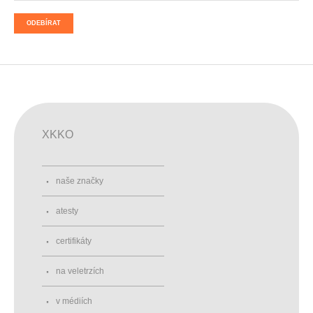
ODEBÍRAT
XKKO
naše značky
atesty
certifikáty
na veletrzích
v médiích