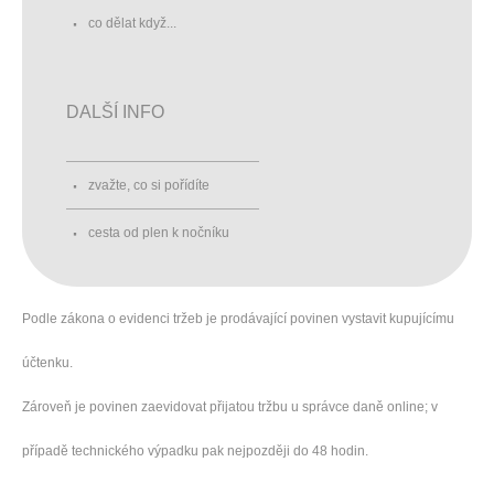
co dělat když...
DALŠÍ INFO
zvažte, co si pořídíte
cesta od plen k nočníku
Podle zákona o evidenci tržeb je prodávající povinen vystavit kupujícímu
účtenku.
Zároveň je povinen zaevidovat přijatou tržbu u správce daně online; v
případě technického výpadku pak nejpozději do 48 hodin.