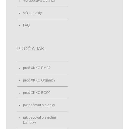
VO doprava a platba
VO kontakty
FAQ
PROČ A JAK
proč XKKO BMB?
proč XKKO Organic?
proč XKKO ECO?
jak pečovat o plenky
jak pečovat o svrchní
kalhotky