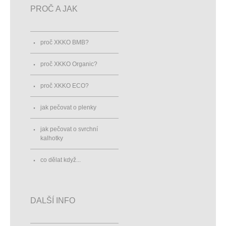
PROČ A JAK
proč XKKO BMB?
proč XKKO Organic?
proč XKKO ECO?
jak pečovat o plenky
jak pečovat o svrchní
kalhotky
co dělat když...
DALŠÍ INFO