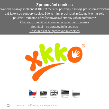
Zpracování cookies
Webové stránky společnosti KIKKO CZ s.r.o. používají nástroje pro shromažďování
dat, jako jsou soubory cookie. Sdělte nám, prosím, jak můžeme tyto nástroje
používat. Můžeme přizpůsobovat své stránky vašim potřebám?
Chci se dozvědět víc informací o zpracování cookies
Souhlasím se zpracováním cookies
Nesouhlasím se zpracováním cookies