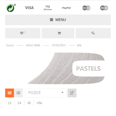
MENU
0
——
——
——
Domů
XKKO BMB
PONOŽKY
Bílé
POZICE
12
24
36
Vše