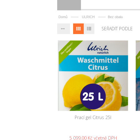
——
——
Domů
ULRICH
Bez obalu
SEŘADIT PODLE
Prací gel Citrus 25l
5 099,00 Kč