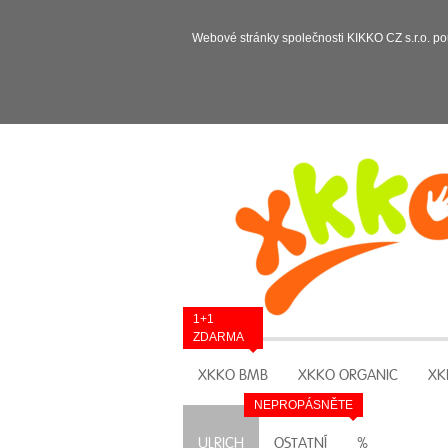
Webové stránky společnosti KIKKO CZ s.r.o. po
1+1
ZDARMA
XKKO BMB
XKKO ORGANIC
XK
NEPROPÁSNĚTE
ULRICH
OSTATNÍ
%