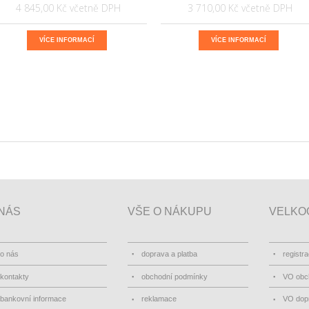
4 845,00 Kč
3 710,00 Kč
VÍCE INFORMACÍ
VÍCE INFORMACÍ
NÁS
VŠE O NÁKUPU
VELKO
o nás
doprava a platba
registr
kontakty
obchodní podmínky
VO obc
bankovní informace
reklamace
VO dopr