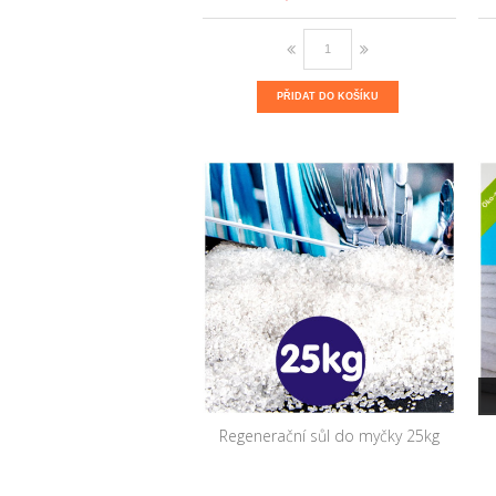
PŘIDAT DO KOŠÍKU
Regenerační sůl do myčky 25kg