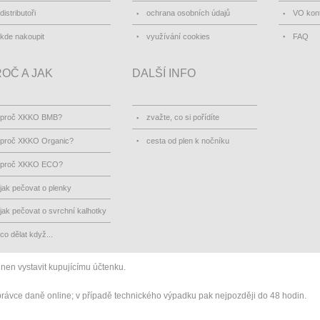
distributoři
ochrana osobních údajů
VO kon
kde nakoupit
využívání cookies
FAQ
OČ A JAK
DALŠÍ INFO
proč XKKO BMB?
zvažte, co si pořídíte
proč XKKO Organic?
cesta od plen k nočníku
proč XKKO ECO?
jak pečovat o plenky
jak pečovat o svrchní kalhotky
co dělat když...
inen vystavit kupujícímu účtenku.
správce daně online; v případě technického výpadku pak nejpozději do 48 hodin.