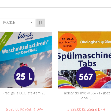
POZICE
Prací gel s DEO efektem 25l
Tablety do myčky 567ks - (bez
obalu)
6 535,00 Kč
5 939,00 Kč