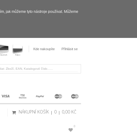
sím, jak můžeme tyto nástroje používat. Můžeme
Kde nakoupíte
Přihlásit se
NÁKUPNÍ KOŠÍK
0
0,00 KČ
0