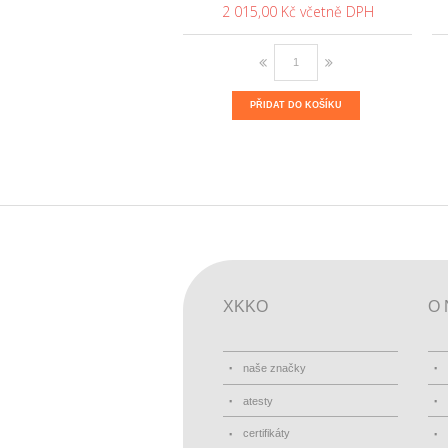
2 015,00 Kč
PŘIDAT DO KOŠÍKU
XKKO
O 
naše značky
atesty
certifikáty