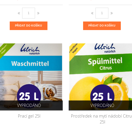
PŘIDAT DO KOŠÍKU
PŘIDAT DO KOŠÍKU
VYPRODÁNO
VYPRODÁNO
Prací gel 25l
Prostředek na mytí nádobí Citru
25l