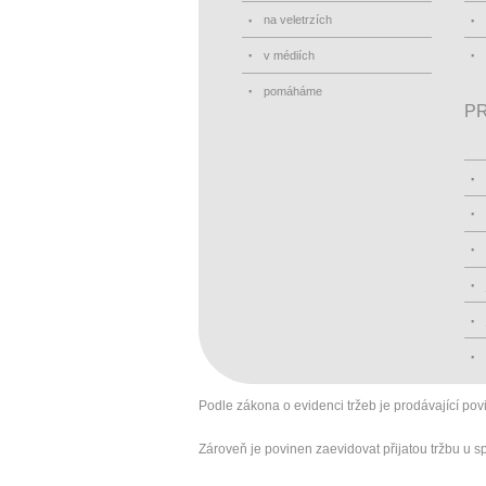
na veletrzích
v médiích
pomáháme
PR
Podle zákona o evidenci tržeb je prodávající pov
Zároveň je povinen zaevidovat přijatou tržbu u 