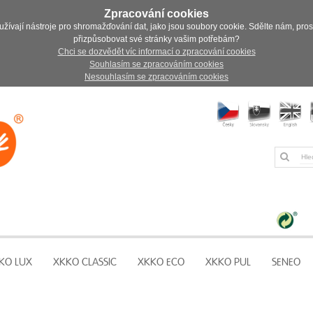
Zpracování cookies
užívají nástroje pro shromažďování dat, jako jsou soubory cookie. Sdělte nám, pro
přizpůsobovat své stránky vašim potřebám?
Chci se dozvědět víc informací o zpracování cookies
Souhlasím se zpracováním cookies
Nesouhlasím se zpracováním cookies
KO LUX
XKKO CLASSIC
XKKO ECO
XKKO PUL
SENEO