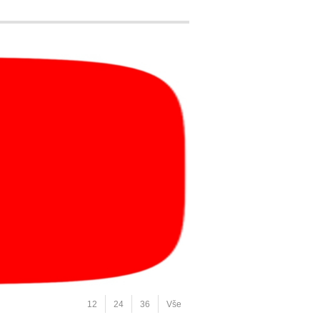
12
24
36
Vše