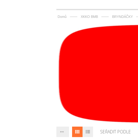
——
——
Domů
XKKO BMB
BRYNDÁČKY
SEŘADIT PODLE