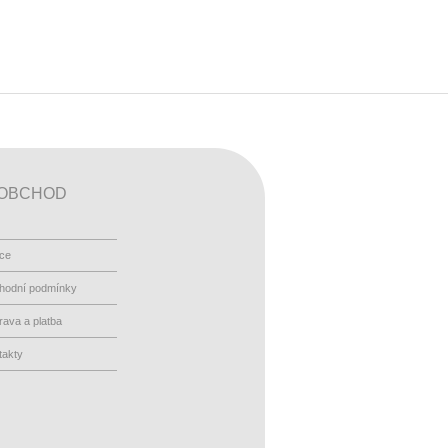
OBCHOD
ace
hodní podmínky
ava a platba
takty