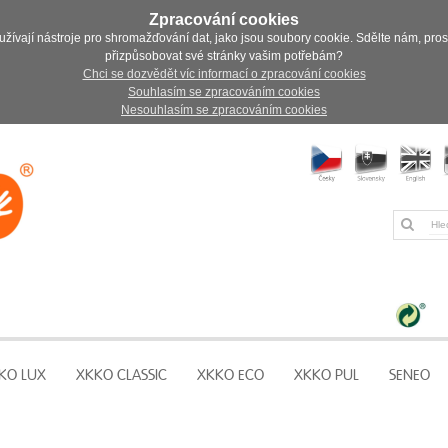
Zpracování cookies
užívají nástroje pro shromažďování dat, jako jsou soubory cookie. Sdělte nám, pro
přizpůsobovat své stránky vašim potřebám?
Chci se dozvědět víc informací o zpracování cookies
Souhlasím se zpracováním cookies
Nesouhlasím se zpracováním cookies
KO LUX
XKKO CLASSIC
XKKO ECO
XKKO PUL
SENEO