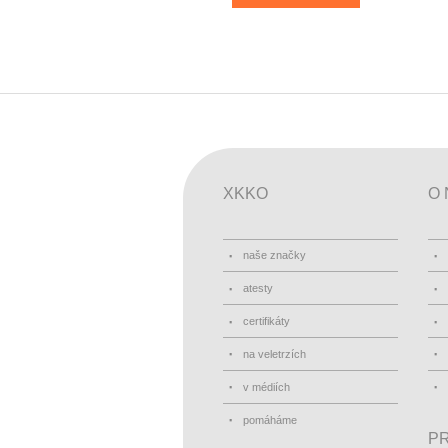
XKKO
O 
naše značky
atesty
certifikáty
na veletrzích
v médiích
pomáháme
PR