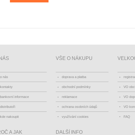
NÁS
VŠE O NÁKUPU
VELKO
o nás
doprava a platba
registr
kontakty
obchodní podmínky
VO obc
bankovní informace
reklamace
VO dopr
distributoři
ochrana osobních údajů
VO kon
kde nakoupit
využívání cookies
FAQ
OČ A JAK
DALŠÍ INFO