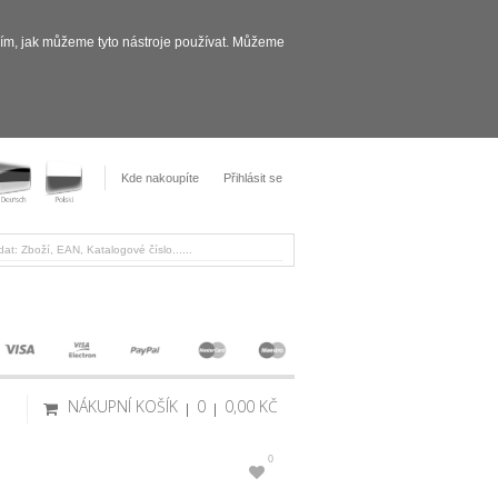
sím, jak můžeme tyto nástroje používat. Můžeme
Kde nakoupíte
Přihlásit se
NÁKUPNÍ KOŠÍK
0
0,00 KČ
0