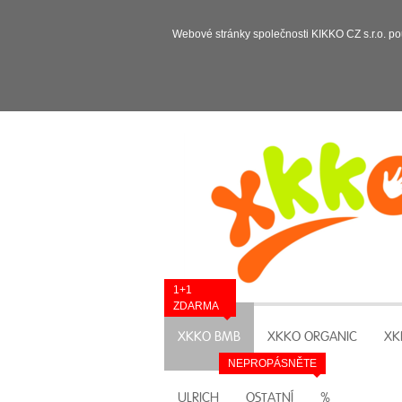
Webové stránky společnosti KIKKO CZ s.r.o. po
1+1
ZDARMA
XKKO BMB
XKKO ORGANIC
XK
NEPROPÁSNĚTE
ULRICH
OSTATNÍ
%