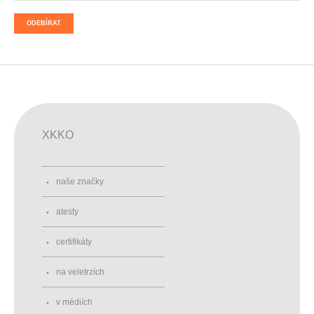
ODEBÍRAT
XKKO
naše značky
atesty
certifikáty
na veletrzích
v médiích