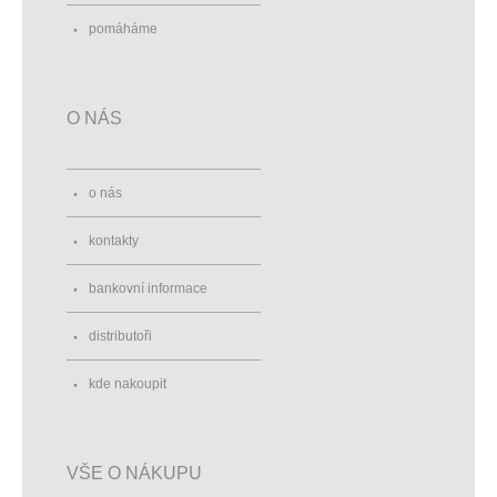
pomáháme
O NÁS
o nás
kontakty
bankovní informace
distributoři
kde nakoupit
VŠE O NÁKUPU