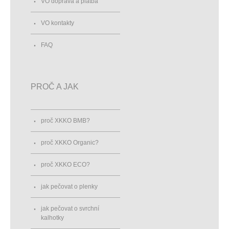
VO doprava a platba
VO kontakty
FAQ
PROČ A JAK
proč XKKO BMB?
proč XKKO Organic?
proč XKKO ECO?
jak pečovat o plenky
jak pečovat o svrchní
kalhotky