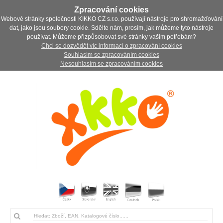
Zpracování cookies
Webové stránky společnosti KIKKO CZ s.r.o. používají nástroje pro shromažďování
dat, jako jsou soubory cookie. Sdělte nám, prosím, jak můžeme tyto nástroje
používat. Můžeme přizpůsobovat své stránky vašim potřebám?
Chci se dozvědět víc informací o zpracování cookies
Souhlasím se zpracováním cookies
Nesouhlasím se zpracováním cookies