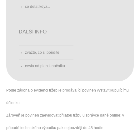
co dělat když...
DALŠÍ INFO
zvažte, co si pořídíte
cesta od plen k nočníku
Podle zákona o evidenci tržeb je prodávající povinen vystavit kupujícímu
účtenku.
Zároveň je povinen zaevidovat přijatou tržbu u správce daně online; v
případě technického výpadku pak nejpozději do 48 hodin.