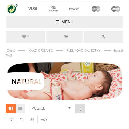
MENU
0
——
——
——
Domů
XKKO ORGANIC
PLENKOVÉ KALHOTKY
Natural
Twill
POZICE
12
24
36
Vše