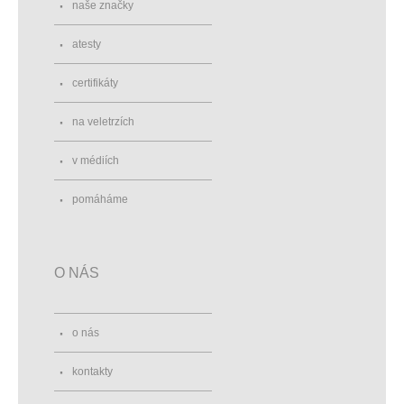
naše značky
atesty
certifikáty
na veletrzích
v médiích
pomáháme
O NÁS
o nás
kontakty