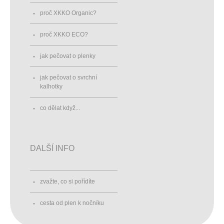
proč XKKO Organic?
proč XKKO ECO?
jak pečovat o plenky
jak pečovat o svrchní
kalhotky
co dělat když...
DALŠÍ INFO
zvažte, co si pořídíte
cesta od plen k nočníku