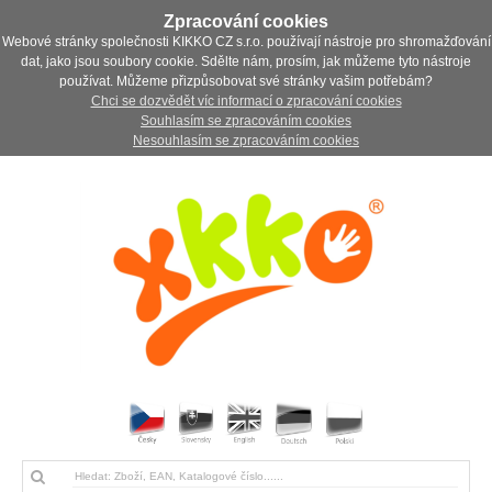
Zpracování cookies
Webové stránky společnosti KIKKO CZ s.r.o. používají nástroje pro shromažďování
dat, jako jsou soubory cookie. Sdělte nám, prosím, jak můžeme tyto nástroje
používat. Můžeme přizpůsobovat své stránky vašim potřebám?
Chci se dozvědět víc informací o zpracování cookies
Souhlasím se zpracováním cookies
Nesouhlasím se zpracováním cookies