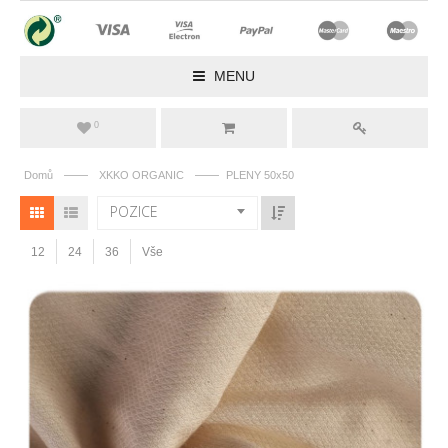
MENU
0
——
——
Domů
XKKO ORGANIC
PLENY 50x50
POZICE
12
24
36
Vše