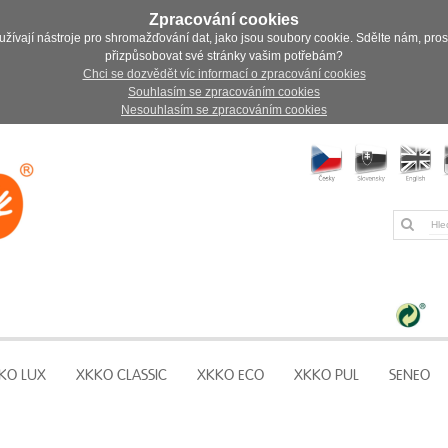
Zpracování cookies
užívají nástroje pro shromažďování dat, jako jsou soubory cookie. Sdělte nám, pro
přizpůsobovat své stránky vašim potřebám?
Chci se dozvědět víc informací o zpracování cookies
Souhlasím se zpracováním cookies
Nesouhlasím se zpracováním cookies
KO LUX
XKKO CLASSIC
XKKO ECO
XKKO PUL
SENEO