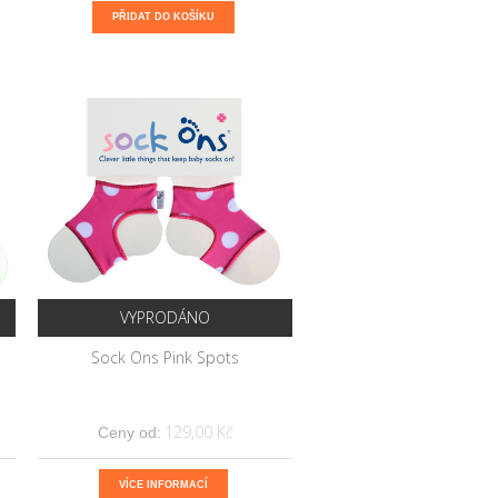
PŘIDAT DO KOŠÍKU
VYPRODÁNO
Sock Ons Pink Spots
129,00 Kč
Ceny od:
VÍCE INFORMACÍ