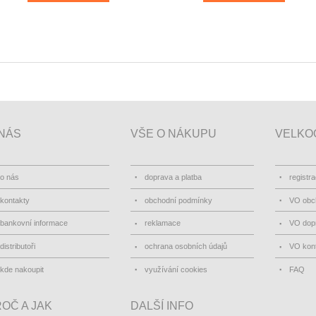
NÁS
VŠE O NÁKUPU
VELKO
o nás
doprava a platba
registr
kontakty
obchodní podmínky
VO obc
bankovní informace
reklamace
VO dopr
distributoři
ochrana osobních údajů
VO kon
kde nakoupit
využívání cookies
FAQ
OČ A JAK
DALŠÍ INFO