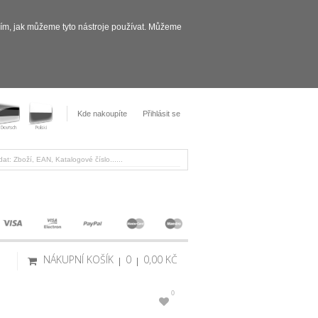
sím, jak můžeme tyto nástroje používat. Můžeme
Kde nakoupíte
Přihlásit se
NÁKUPNÍ KOŠÍK
0
0,00 KČ
0