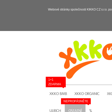
Webové stránky společnosti KIKKO CZ s.r.o. po
1+1
ZDARMA
XKKO BMB
XKKO ORGANIC
XK
NEPROPÁSNĚTE
ULRICH
OSTATNÍ
%