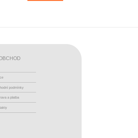
OBCHOD
ace
hodní podmínky
ava a platba
takty