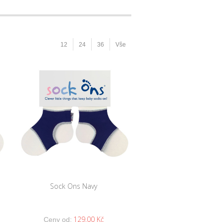
12
24
36
Vše
Sock Ons Navy
129,00 Kč
Ceny od: