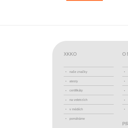
XKKO
O 
naše značky
atesty
certifikáty
na veletrzích
v médiích
pomáháme
PR