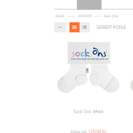
——
——
Domů
OSTATNÍ
Sock Ons
SEŘADIT PODLE
Sock Ons White
129,00 Kč
Ceny od: