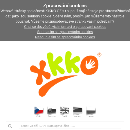
Zpracování cookies
Webové stránky společnosti KIKKO CZ s.r.o. používají nástroje pro shromažďování
dat, jako jsou soubory cookie. Sdělte nám, prosím, jak můžeme tyto nástroje
používat. Můžeme přizpůsobovat své stránky vašim potřebám?
Chci se dozvědět víc informací o zpracování cookies
Souhlasím se zpracováním cookies
Nesouhlasím se zpracováním cookies