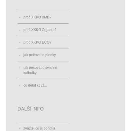
proč XKKO BMB?
proč XKKO Organic?
proč XKKO ECO?
jak pečovat o plenky
jak pečovat o svrchní
kalhotky
co dělat když...
DALŠÍ INFO
zvažte, co si pořídíte