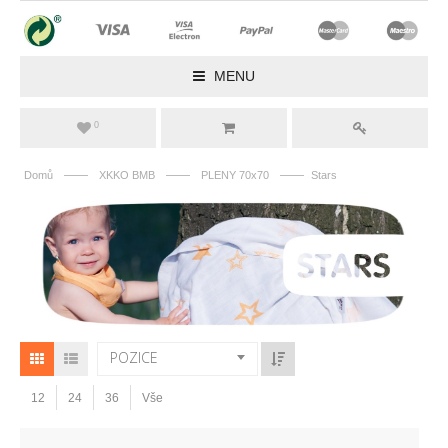
MENU
0
——
——
——
Domů
XKKO BMB
PLENY 70x70
Stars
POZICE
12
24
36
Vše