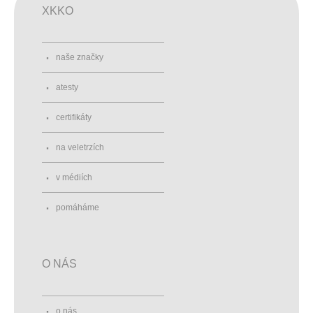
XKKO
naše značky
atesty
certifikáty
na veletrzích
v médiích
pomáháme
O NÁS
o nás