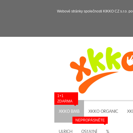
Webové stránky společnosti KIKKO CZ s.r.o. po
1+1
ZDARMA
XKKO BMB
XKKO ORGANIC
XK
NEPROPÁSNĚTE
ULRICH
OSTATNÍ
%