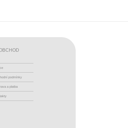
OBCHOD
ace
hodní podmínky
ava a platba
takty