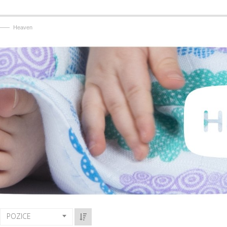
——
Heaven
POZICE