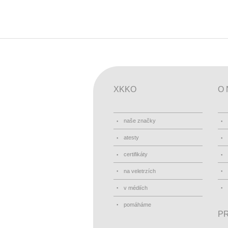
XKKO
O 
naše značky
atesty
certifikáty
na veletrzích
v médiích
pomáháme
PR