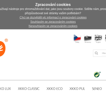
Zpracování cookies
užívají nástroje pro shromažďování dat, jako jsou soubory cookie. Sdělte nám, pro
přizpůsobovat své stránky vašim potřebám?
Chci se dozvědět víc informací o zpracování cookies
Souhlasím se zpracováním cookies
Nesouhlasím se zpracováním cookies
KO LUX
XKKO CLASSIC
XKKO ECO
XKKO PUL
SENEO