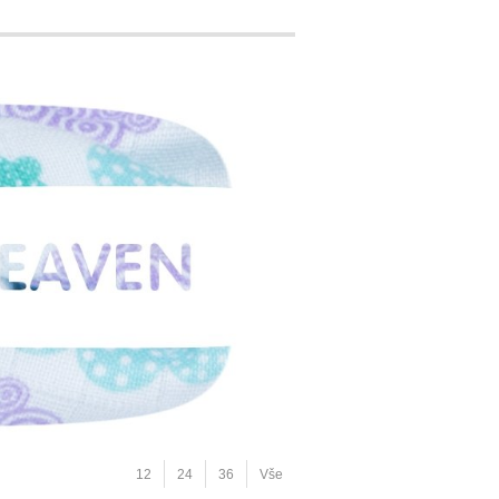
12
24
36
Vše