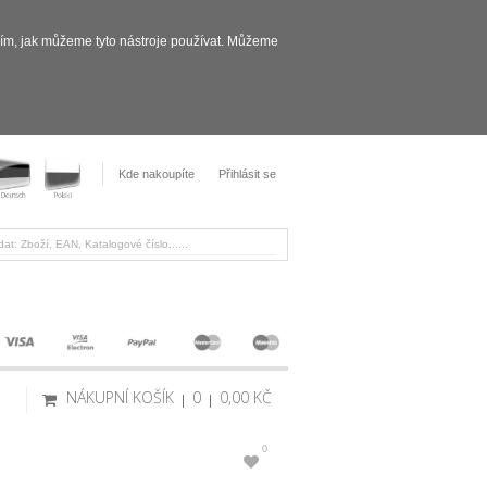
sím, jak můžeme tyto nástroje používat. Můžeme
Kde nakoupíte
Přihlásit se
NÁKUPNÍ KOŠÍK
0
0,00 KČ
0