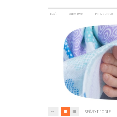
——
——
Domů
XKKO BMB
PLENY 70x70
SEŘADIT PODLE