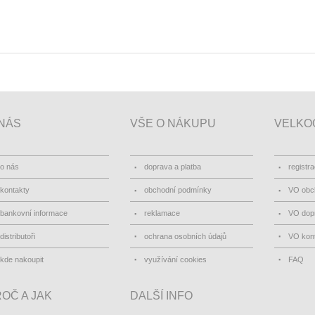
NÁS
VŠE O NÁKUPU
VELKO
o nás
doprava a platba
registr
kontakty
obchodní podmínky
VO obc
bankovní informace
reklamace
VO dopr
distributoři
ochrana osobních údajů
VO kon
kde nakoupit
využívání cookies
FAQ
OČ A JAK
DALŠÍ INFO