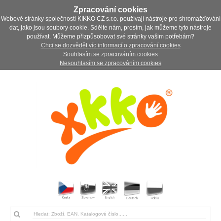
Zpracování cookies
Webové stránky společnosti KIKKO CZ s.r.o. používají nástroje pro shromažďování
dat, jako jsou soubory cookie. Sdělte nám, prosím, jak můžeme tyto nástroje
používat. Můžeme přizpůsobovat své stránky vašim potřebám?
Chci se dozvědět víc informací o zpracování cookies
Souhlasím se zpracováním cookies
Nesouhlasím se zpracováním cookies