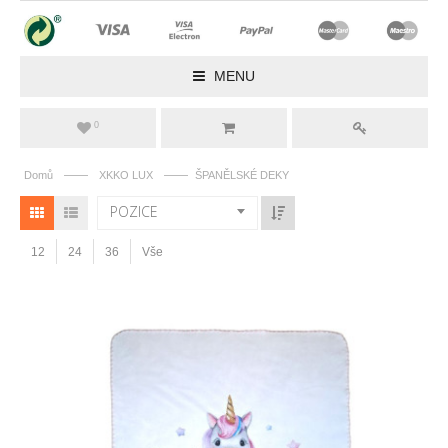
MENU
0
——
——
Domů
XKKO LUX
ŠPANĚLSKÉ DEKY
POZICE
12
24
36
Vše