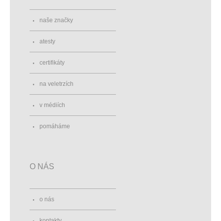
naše značky
atesty
certifikáty
na veletrzích
v médiích
pomáháme
O NÁS
o nás
kontakty