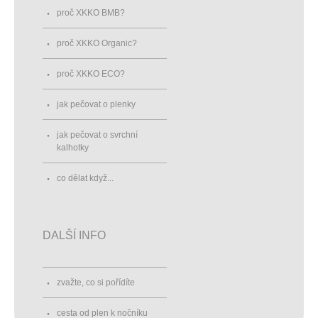
proč XKKO BMB?
proč XKKO Organic?
proč XKKO ECO?
jak pečovat o plenky
jak pečovat o svrchní
kalhotky
co dělat když...
DALŠÍ INFO
zvažte, co si pořídíte
cesta od plen k nočníku