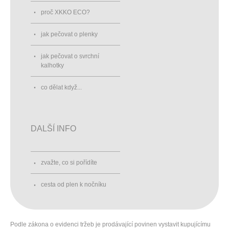
proč XKKO ECO?
jak pečovat o plenky
jak pečovat o svrchní
kalhotky
co dělat když...
DALŠÍ INFO
zvažte, co si pořídíte
cesta od plen k nočníku
Podle zákona o evidenci tržeb je prodávající povinen vystavit kupujícímu