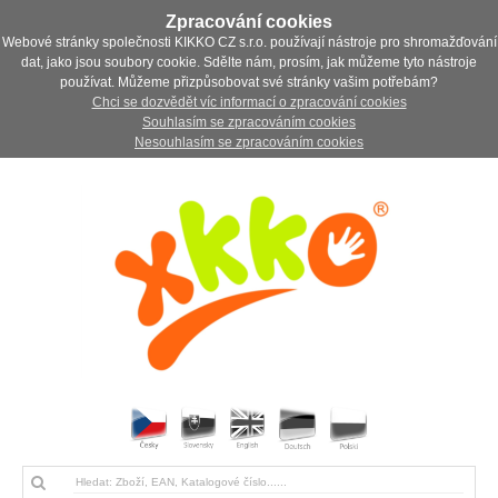
Zpracování cookies
Webové stránky společnosti KIKKO CZ s.r.o. používají nástroje pro shromažďování
dat, jako jsou soubory cookie. Sdělte nám, prosím, jak můžeme tyto nástroje
používat. Můžeme přizpůsobovat své stránky vašim potřebám?
Chci se dozvědět víc informací o zpracování cookies
Souhlasím se zpracováním cookies
Nesouhlasím se zpracováním cookies