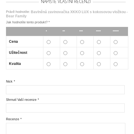
NAPIŠTE VLASTNÍ RECENZI
Právě hodnotíte:
Bavlněná zavinovačka XKKO LUX s kokosovou vložkou -
Bear Family
Jak hodnotíte tento produkt?
*
*
**
***
****
*****
Cena
Užitečnost
Kvalita
Nick
*
Shrnutí Vaší recenze
*
Recenze
*