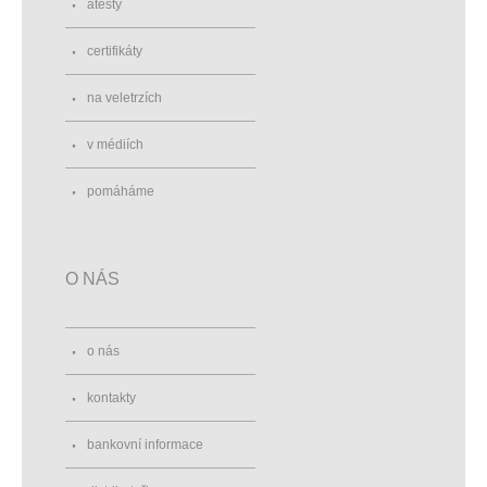
atesty
certifikáty
na veletrzích
v médiích
pomáháme
O NÁS
o nás
kontakty
bankovní informace