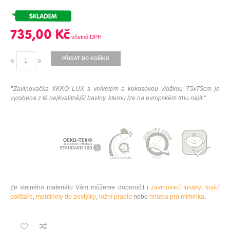
735,00 Kč
PŘIDAT DO KOŠÍKU
"
Zavinovačka XKKO LUX s velvetem a kokosovou vložkou 75x75cm je
vyrobena z té nejkvalitnější bavlny, kterou lze na evropském trhu najít."
Ze stejného materiálu Vám můžeme doporučit i
zavinovací fusaky
,
kojící
polštáře
,
mantinely do postýlky
,
ložní prádlo
nebo
hnízda pro miminka
.