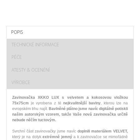
POPIS
TECHNICKÉ INFORMACE
PÉČE
ATESTY & OCENĚNÍ
VÝROBCE
Zavinovačka XKKO LUX s velvetem a kokosovou vložkou
75x75cm
je vyrobena z té
nejkvalitnější bavlny
, kterou lze na
evropském trhu najít.
Bavlněné plátno jsme navíc digitálně potiskli
našim autorským vzorem, takže Vaše nová zavinovačka určitě
nebude něčím tuctovým.
Svrchní část zavinovačky jsme navíc
doplnili materiálem VELVET,
který je na dotyk
extrémně jemný
a k zavinovačce se mimořádně