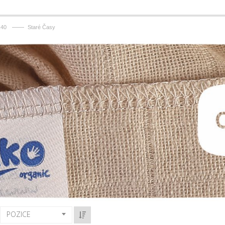
——
x40
Staré Časy
POZICE