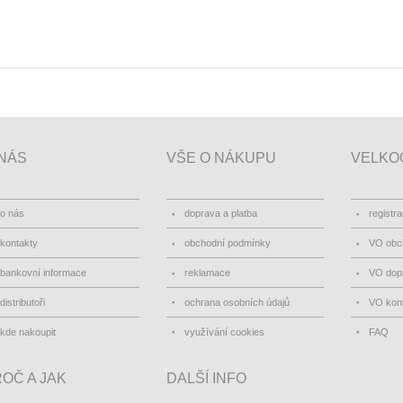
NÁS
VŠE O NÁKUPU
VELKO
o nás
doprava a platba
registr
kontakty
obchodní podmínky
VO obc
bankovní informace
reklamace
VO dopr
distributoři
ochrana osobních údajů
VO kon
kde nakoupit
využívání cookies
FAQ
OČ A JAK
DALŠÍ INFO