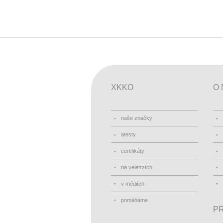
XKKO
O 
naše značky
atesty
certifikáty
na veletrzích
v médiích
pomáháme
PR