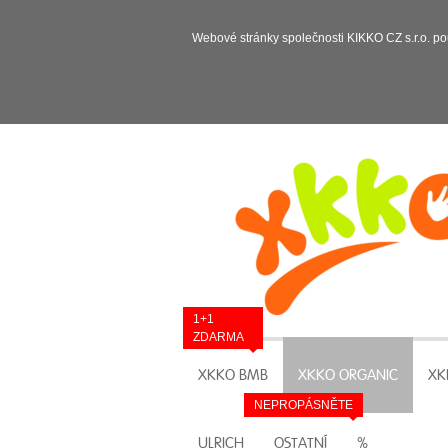
Webové stránky společnosti KIKKO CZ s.r.o. po
1+1
ZDARMA
XKKO BMB
XKKO ORGANIC
XK
NEPROPÁSNĚTE
ULRICH
OSTATNÍ
%