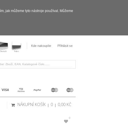
sím, jak můžeme tyto nástroje používat. Můžeme
Kde nakoupíte
Přihlásit se
NÁKUPNÍ KOŠÍK
0
0,00 KČ
0