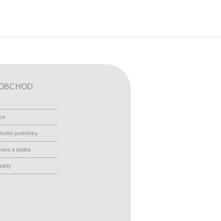
OBCHOD
ace
hodní podmínky
ava a platba
takty