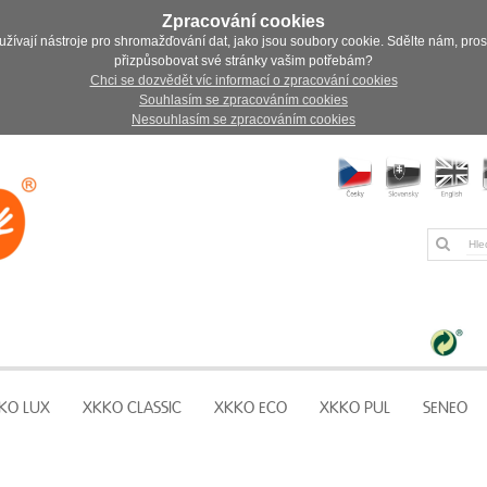
Zpracování cookies
užívají nástroje pro shromažďování dat, jako jsou soubory cookie. Sdělte nám, pro
přizpůsobovat své stránky vašim potřebám?
Chci se dozvědět víc informací o zpracování cookies
Souhlasím se zpracováním cookies
Nesouhlasím se zpracováním cookies
KO LUX
XKKO CLASSIC
XKKO ECO
XKKO PUL
SENEO