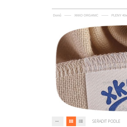
——
——
Domů
XKKO ORGANIC
PLENY 40
SEŘADIT PODLE