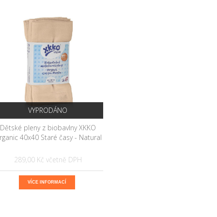
VYPRODÁNO
Dětské pleny z biobavlny XKKO
rganic 40x40 Staré časy - Natural
289,00 Kč
VÍCE INFORMACÍ