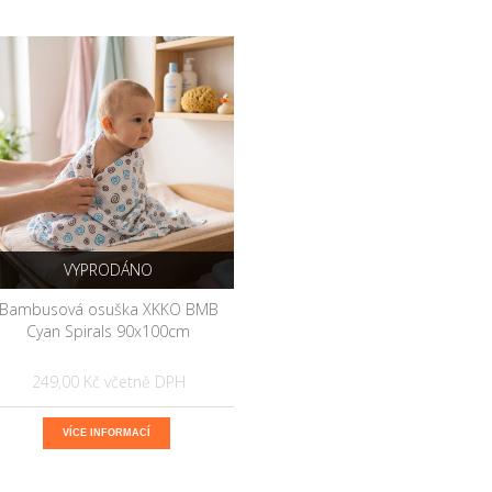
VYPRODÁNO
Bambusová osuška XKKO BMB
Cyan Spirals 90x100cm
249,00 Kč
VÍCE INFORMACÍ