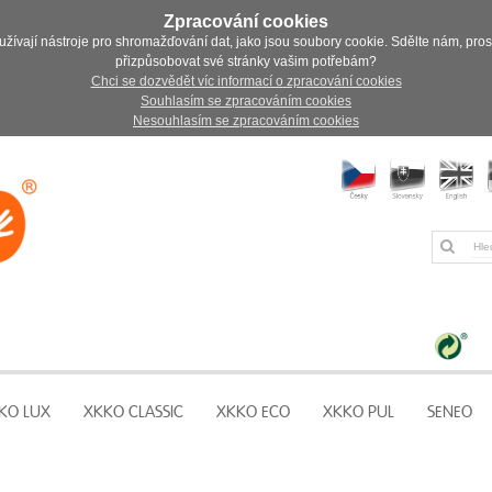
Zpracování cookies
užívají nástroje pro shromažďování dat, jako jsou soubory cookie. Sdělte nám, pro
přizpůsobovat své stránky vašim potřebám?
Chci se dozvědět víc informací o zpracování cookies
Souhlasím se zpracováním cookies
Nesouhlasím se zpracováním cookies
KO LUX
XKKO CLASSIC
XKKO ECO
XKKO PUL
SENEO