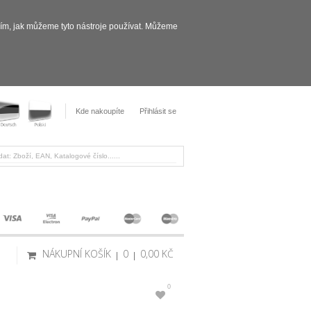
sím, jak můžeme tyto nástroje používat. Můžeme
Kde nakoupíte
Přihlásit se
NÁKUPNÍ KOŠÍK
0
0,00 KČ
0