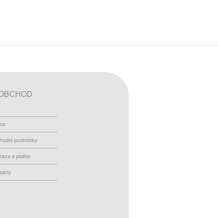
OBCHOD
ace
hodní podmínky
ava a platba
takty