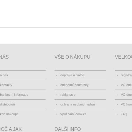
NÁS
VŠE O NÁKUPU
VELKO
o nás
doprava a platba
registr
kontakty
obchodní podmínky
VO obc
bankovní informace
reklamace
VO dopr
distributoři
ochrana osobních údajů
VO kon
kde nakoupit
využívání cookies
FAQ
OČ A JAK
DALŠÍ INFO