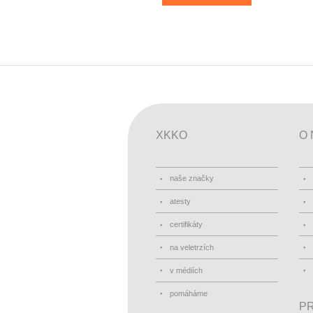
XKKO
O 
naše značky
atesty
certifikáty
na veletrzích
v médiích
pomáháme
PR