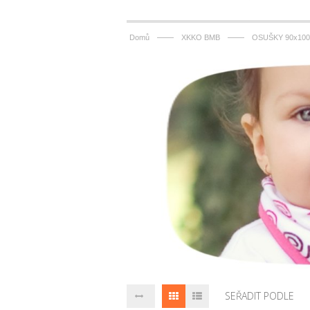
——
——
Domů
XKKO BMB
OSUŠKY 90x100
SEŘADIT PODLE