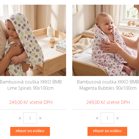
Bambusová osuška XKKO BMB
Bambusová osuška XKKO BMB
Lime Spirals 90x100cm
Magenta Bubbles 90x100cm
249,00 Kč
249,00 Kč
PŘIDAT DO KOŠÍKU
PŘIDAT DO KOŠÍKU