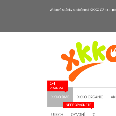
Webové stránky společnosti KIKKO CZ s.r.o. po
1+1
ZDARMA
XKKO BMB
XKKO ORGANIC
XK
NEPROPÁSNĚTE
ULRICH
OSTATNÍ
%