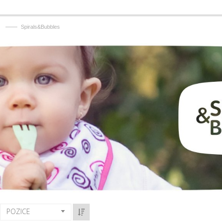
——
Spirals&Bubbles
POZICE