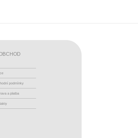
OBCHOD
ace
hodní podmínky
ava a platba
takty