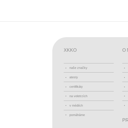
XKKO
O 
naše značky
atesty
certifikáty
na veletrzích
v médiích
pomáháme
PR