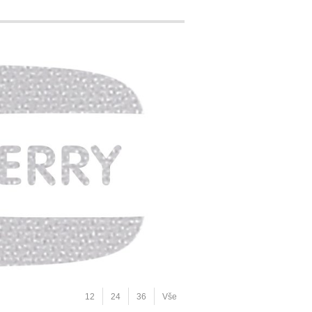
12
24
36
Vše