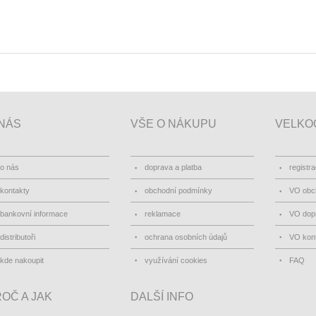
NÁS
VŠE O NÁKUPU
VELKO
o nás
doprava a platba
registr
kontakty
obchodní podmínky
VO obc
bankovní informace
reklamace
VO dopr
distributoři
ochrana osobních údajů
VO kon
kde nakoupit
využívání cookies
FAQ
OČ A JAK
DALŠÍ INFO