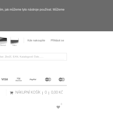
sím, jak můžeme tyto nástroje používat. Můžeme
Kde nakoupíte
Přihlásit se
NÁKUPNÍ KOŠÍK
0
0,00 KČ
0