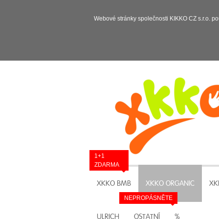
Webové stránky společnosti KIKKO CZ s.r.o. po
1+1
ZDARMA
XKKO BMB
XKKO ORGANIC
XK
NEPROPÁSNĚTE
ULRICH
OSTATNÍ
%