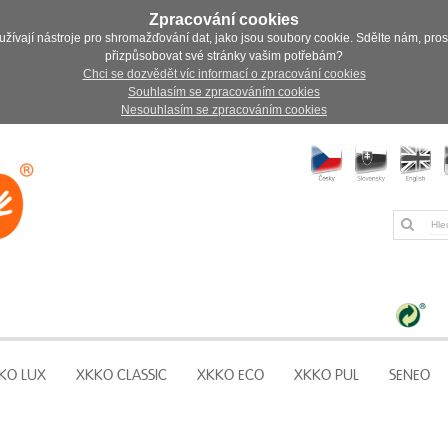
Zpracování cookies
užívají nástroje pro shromažďování dat, jako jsou soubory cookie. Sdělte nám, pro
přizpůsobovat své stránky vašim potřebám?
Chci se dozvědět víc informací o zpracování cookies
Souhlasím se zpracováním cookies
Nesouhlasím se zpracováním cookies
KO LUX
XKKO CLASSIC
XKKO ECO
XKKO PUL
SENEO