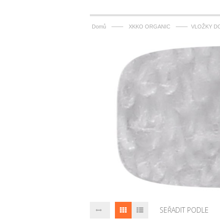
——
——
Domů
XKKO ORGANIC
VLOŽKY D
SEŘADIT PODLE