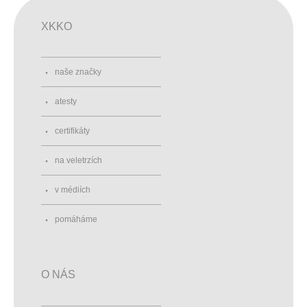
XKKO
naše značky
atesty
certifikáty
na veletrzích
v médiích
pomáháme
O NÁS