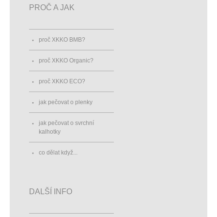
PROČ A JAK
proč XKKO BMB?
proč XKKO Organic?
proč XKKO ECO?
jak pečovat o plenky
jak pečovat o svrchní
kalhotky
co dělat když...
DALŠÍ INFO