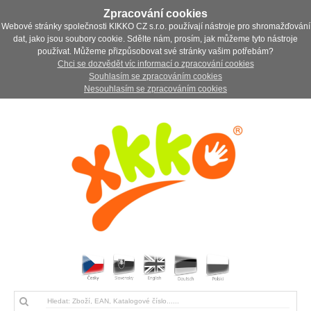
Zpracování cookies
Webové stránky společnosti KIKKO CZ s.r.o. používají nástroje pro shromažďování
dat, jako jsou soubory cookie. Sdělte nám, prosím, jak můžeme tyto nástroje
používat. Můžeme přizpůsobovat své stránky vašim potřebám?
Chci se dozvědět víc informací o zpracování cookies
Souhlasím se zpracováním cookies
Nesouhlasím se zpracováním cookies