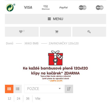
MENU
0
——
——
Domů
XKKO BMB
ZAVINOVAČKY 120x120
POZICE
12
24
36
Vše