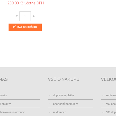
239,00 Kč
PŘIDAT DO KOŠÍKU
NÁS
VŠE O NÁKUPU
VELKO
o nás
doprava a platba
registr
kontakty
obchodní podmínky
VO obc
bankovní informace
reklamace
VO dopr