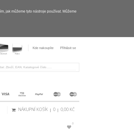
sím, jak můžeme tyto nástroje používat. Můžeme
Kde nakoupíte
Přihlásit se
NÁKUPNÍ KOŠÍK
0
0,00 KČ
0