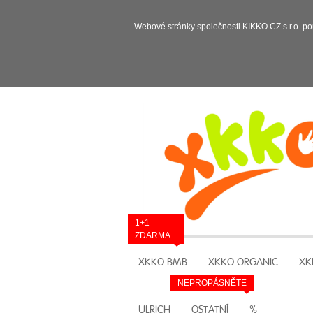
Webové stránky společnosti KIKKO CZ s.r.o. po
1+1
ZDARMA
XKKO BMB
XKKO ORGANIC
XK
NEPROPÁSNĚTE
ULRICH
OSTATNÍ
%