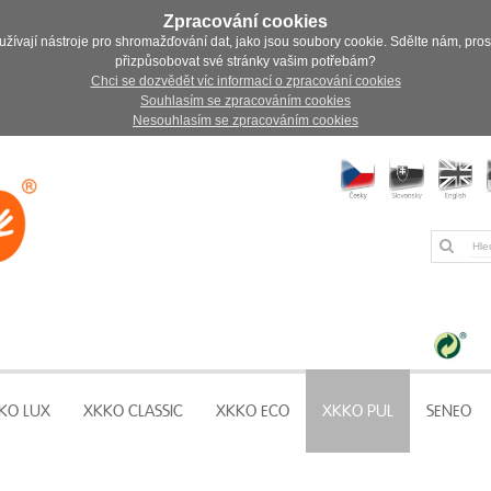
Zpracování cookies
užívají nástroje pro shromažďování dat, jako jsou soubory cookie. Sdělte nám, pro
přizpůsobovat své stránky vašim potřebám?
Chci se dozvědět víc informací o zpracování cookies
Souhlasím se zpracováním cookies
Nesouhlasím se zpracováním cookies
KO LUX
XKKO CLASSIC
XKKO ECO
XKKO PUL
SENEO