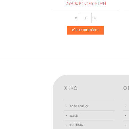
239,00 Kč
PŘIDAT DO KOŠÍKU
XKKO
O 
naše značky
atesty
certifikáty