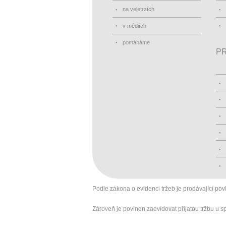
na veletrzích
v médiích
pomáháme
PR
Podle zákona o evidenci tržeb je prodávající pov
Zároveň je povinen zaevidovat přijatou tržbu u 