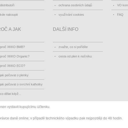
distributoři
ochrana osobních údajů
VO kon
kde nakoupit
využívání cookies
FAQ
OČ A JAK
DALŠÍ INFO
proč XKKO BMB?
zvažte, co si pořídíte
proč XKKO Organic?
cesta od plen k nočníku
proč XKKO ECO?
jak pečovat o plenky
jak pečovat o svrchní kalhotky
co dělat když...
inen vystavit kupujícímu účtenku.
správce daně online; v případě technického výpadku pak nejpozději do 48 hodin.