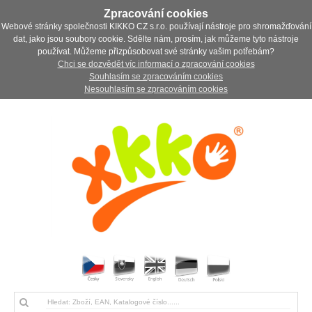
Zpracování cookies
Webové stránky společnosti KIKKO CZ s.r.o. používají nástroje pro shromažďování
dat, jako jsou soubory cookie. Sdělte nám, prosím, jak můžeme tyto nástroje
používat. Můžeme přizpůsobovat své stránky vašim potřebám?
Chci se dozvědět víc informací o zpracování cookies
Souhlasím se zpracováním cookies
Nesouhlasím se zpracováním cookies