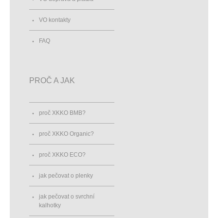
VO kontakty
FAQ
PROČ A JAK
proč XKKO BMB?
proč XKKO Organic?
proč XKKO ECO?
jak pečovat o plenky
jak pečovat o svrchní
kalhotky