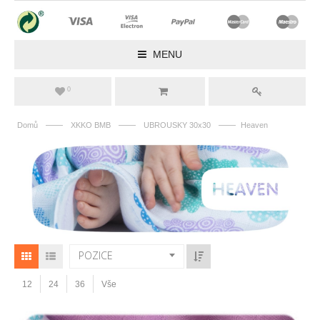
MENU
0
——
——
——
Domů
XKKO BMB
UBROUSKY 30x30
Heaven
POZICE
12
24
36
Vše