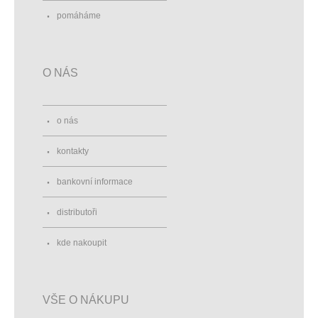
pomáháme
O NÁS
o nás
kontakty
bankovní informace
distributoři
kde nakoupit
VŠE O NÁKUPU