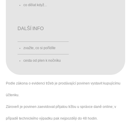
co dělat když...
DALŠÍ INFO
zvažte, co si pořídíte
cesta od plen k nočníku
Podle zákona o evidenci tržeb je prodávající povinen vystavit kupujícímu
účtenku.
Zároveň je povinen zaevidovat přijatou tržbu u správce daně online; v
případě technického výpadku pak nejpozději do 48 hodin.