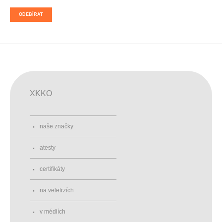
ODEBÍRAT
XKKO
naše značky
atesty
certifikáty
na veletrzích
v médiích