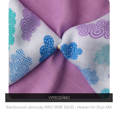
VYPRODÁNO
Bambusové ubrousky XKKO BMB 30x30 - Heaven for Boys MIX