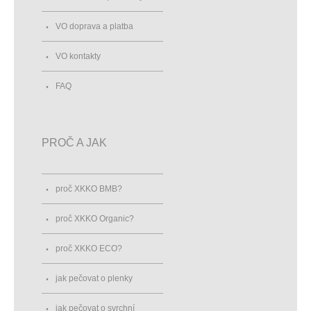
VO doprava a platba
VO kontakty
FAQ
PROČ A JAK
proč XKKO BMB?
proč XKKO Organic?
proč XKKO ECO?
jak pečovat o plenky
jak pečovat o svrchní