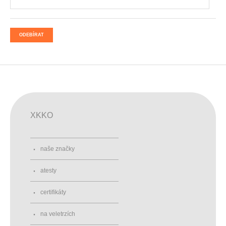
ODEBÍRAT
XKKO
naše značky
atesty
certifikáty
na veletrzích