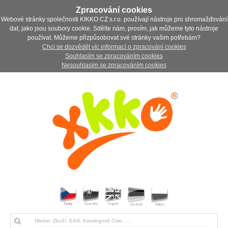
Zpracování cookies
Webové stránky společnosti KIKKO CZ s.r.o. používají nástroje pro shromažďování
dat, jako jsou soubory cookie. Sdělte nám, prosím, jak můžeme tyto nástroje
používat. Můžeme přizpůsobovat své stránky vašim potřebám?
Chci se dozvědět víc informací o zpracování cookies
Souhlasím se zpracováním cookies
Nesouhlasím se zpracováním cookies