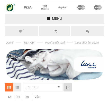
MENU
0
——
——
——
Domů
ULRICH
Praní a máchání
Odstraňování skvrn
POZICE
12
24
36
Vše