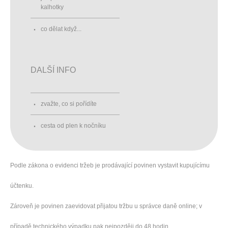
kalhotky
co dělat když...
DALŠÍ INFO
zvažte, co si pořídíte
cesta od plen k nočníku
Podle zákona o evidenci tržeb je prodávající povinen vystavit kupujícímu
účtenku.
Zároveň je povinen zaevidovat přijatou tržbu u správce daně online; v
případě technického výpadku pak nejpozději do 48 hodin.