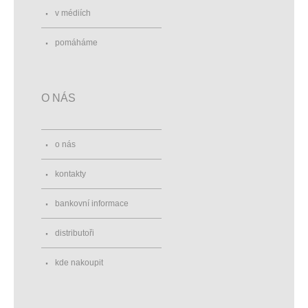
v médiích
pomáháme
O NÁS
o nás
kontakty
bankovní informace
distributoři
kde nakoupit