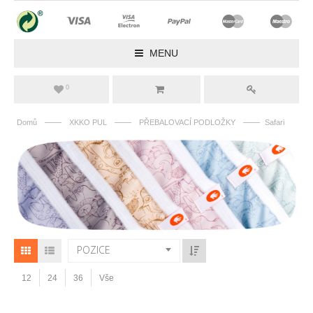
MENU
0
——
——
——
Domů
XKKO PUL
PŘEBALOVACÍ PODLOŽKY
Safari
POZICE
12
24
36
Vše