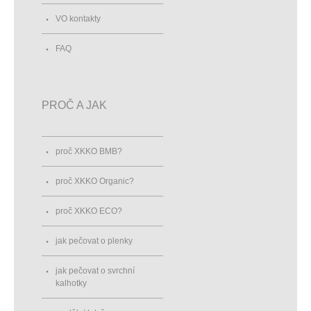
VO kontakty
FAQ
PROČ A JAK
proč XKKO BMB?
proč XKKO Organic?
proč XKKO ECO?
jak pečovat o plenky
jak pečovat o svrchní
kalhotky