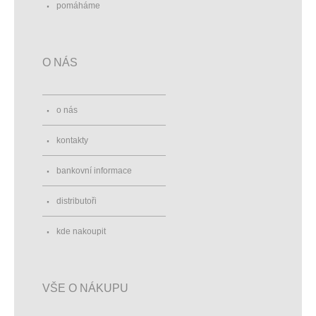
pomáháme
O NÁS
o nás
kontakty
bankovní informace
distributoři
kde nakoupit
VŠE O NÁKUPU