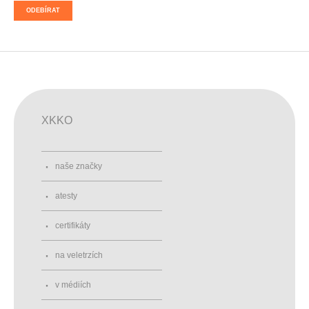
ODEBÍRAT
XKKO
naše značky
atesty
certifikáty
na veletrzích
v médiích