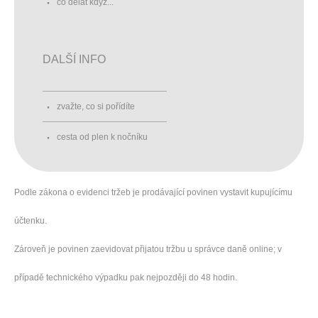
co dělat když...
DALŠÍ INFO
zvažte, co si pořídíte
cesta od plen k nočníku
Podle zákona o evidenci tržeb je prodávající povinen vystavit kupujícímu
účtenku.
Zároveň je povinen zaevidovat přijatou tržbu u správce daně online; v
případě technického výpadku pak nejpozději do 48 hodin.