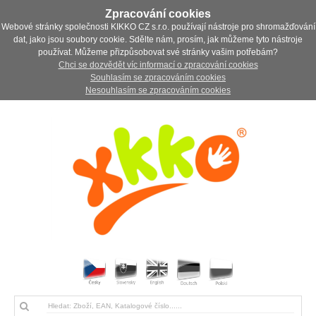
Zpracování cookies
Webové stránky společnosti KIKKO CZ s.r.o. používají nástroje pro shromažďování
dat, jako jsou soubory cookie. Sdělte nám, prosím, jak můžeme tyto nástroje
používat. Můžeme přizpůsobovat své stránky vašim potřebám?
Chci se dozvědět víc informací o zpracování cookies
Souhlasím se zpracováním cookies
Nesouhlasím se zpracováním cookies