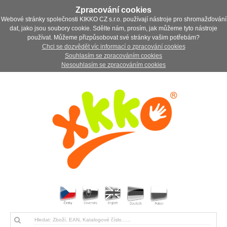
Zpracování cookies
Webové stránky společnosti KIKKO CZ s.r.o. používají nástroje pro shromažďování
dat, jako jsou soubory cookie. Sdělte nám, prosím, jak můžeme tyto nástroje
používat. Můžeme přizpůsobovat své stránky vašim potřebám?
Chci se dozvědět víc informací o zpracování cookies
Souhlasím se zpracováním cookies
Nesouhlasím se zpracováním cookies