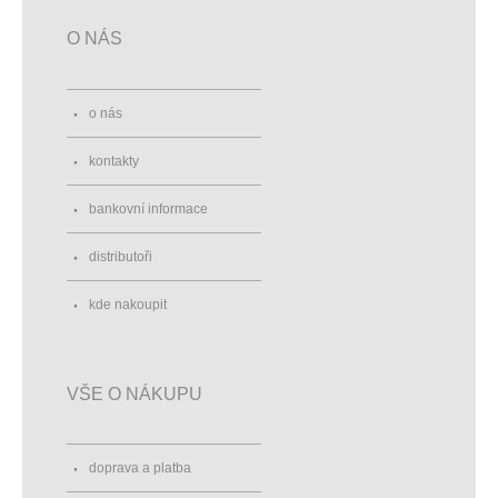
O NÁS
o nás
kontakty
bankovní informace
distributoři
kde nakoupit
VŠE O NÁKUPU
doprava a platba