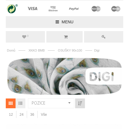
MENU
0
——
——
——
Domů
XKKO BMB
OSUŠKY 90x100
Digi
POZICE
12
24
36
Vše