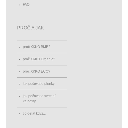
FAQ
PROČ A JAK
proč XKKO BMB?
proč XKKO Organic?
proč XKKO ECO?
jak pečovat o plenky
jak pečovat o svrchní
kalhotky
co dělat když...