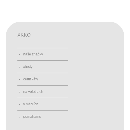
XKKO
naše značky
atesty
certifikáty
na veletrzích
v médiích
pomáháme