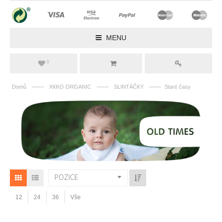
MENU
0
——
——
——
Domů
XKKO ORGANIC
SLINTÁČKY
Staré časy
POZICE
12
24
36
Vše