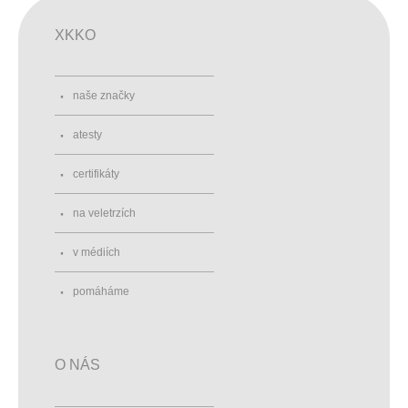
XKKO
naše značky
atesty
certifikáty
na veletrzích
v médiích
pomáháme
O NÁS