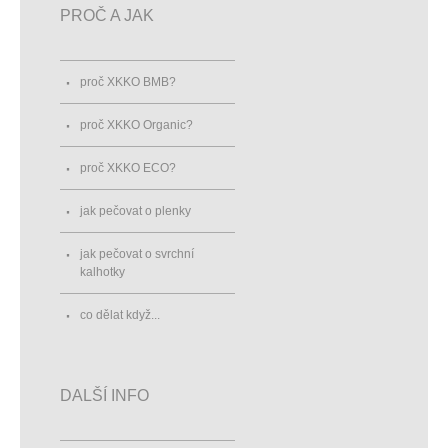
PROČ A JAK
proč XKKO BMB?
proč XKKO Organic?
proč XKKO ECO?
jak pečovat o plenky
jak pečovat o svrchní
kalhotky
co dělat když...
DALŠÍ INFO