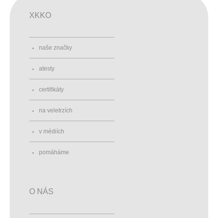
XKKO
naše značky
atesty
certifikáty
na veletrzích
v médiích
pomáháme
O NÁS