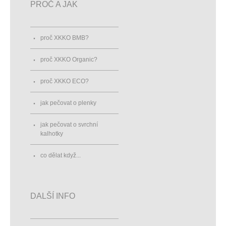
PROČ A JAK
proč XKKO BMB?
proč XKKO Organic?
proč XKKO ECO?
jak pečovat o plenky
jak pečovat o svrchní
kalhotky
co dělat když...
DALŠÍ INFO