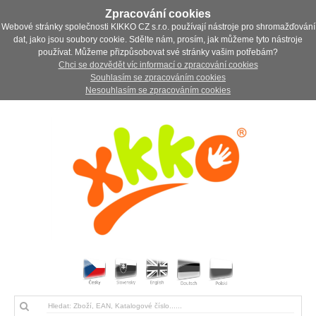
Zpracování cookies
Webové stránky společnosti KIKKO CZ s.r.o. používají nástroje pro shromažďování
dat, jako jsou soubory cookie. Sdělte nám, prosím, jak můžeme tyto nástroje
používat. Můžeme přizpůsobovat své stránky vašim potřebám?
Chci se dozvědět víc informací o zpracování cookies
Souhlasím se zpracováním cookies
Nesouhlasím se zpracováním cookies