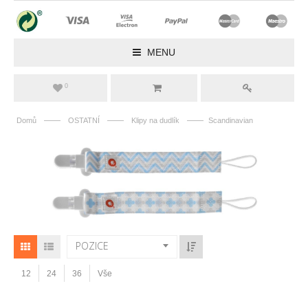
MENU
0
——
——
——
Domů
OSTATNÍ
Klipy na dudlík
Scandinavian
POZICE
12
24
36
Vše