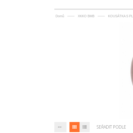
——
——
Domů
XKKO BMB
KOUSÁTKA S P
SEŘADIT PODLE