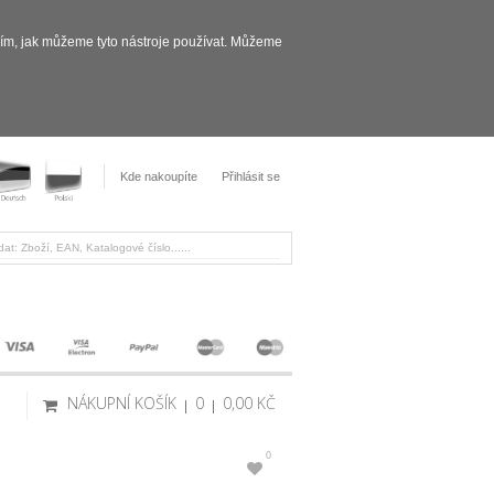
sím, jak můžeme tyto nástroje používat. Můžeme
Kde nakoupíte
Přihlásit se
NÁKUPNÍ KOŠÍK
0
0,00 KČ
0