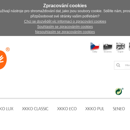
Zpracování cookies
užívají nástroje pro shromažďování dat, jako jsou soubory cookie. Sdělte nám, pro
přizpůsobovat své stránky vašim potřebám?
Chci se dozvědět víc informací o zpracování cookies
Souhlasím se zpracováním cookies
Nesouhlasím se zpracováním cookies
KO LUX
XKKO CLASSIC
XKKO ECO
XKKO PUL
SENEO