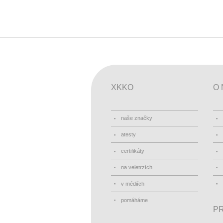
XKKO
O 
naše značky
atesty
certifikáty
na veletrzích
v médiích
pomáháme
PR