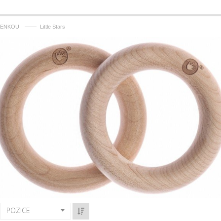
——
LENKOU
Little Stars
POZICE