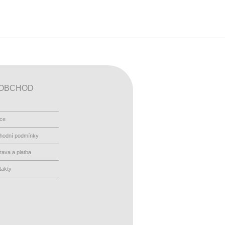
OBCHOD
ace
hodní podmínky
ava a platba
takty