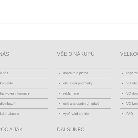
NÁS
VŠE O NÁKUPU
VELKO
o nás
doprava a platba
registr
kontakty
obchodní podmínky
VO obc
bankovní informace
reklamace
VO dopr
distributoři
ochrana osobních údajů
VO kon
kde nakoupit
využívání cookies
FAQ
OČ A JAK
DALŠÍ INFO