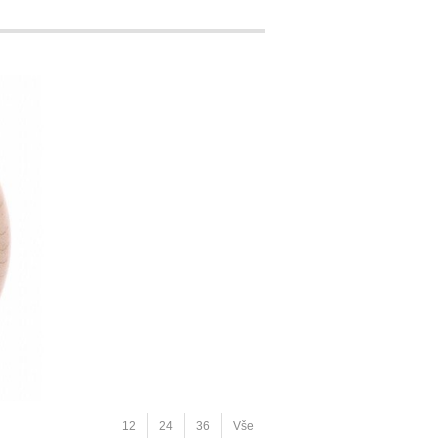
12
24
36
Vše