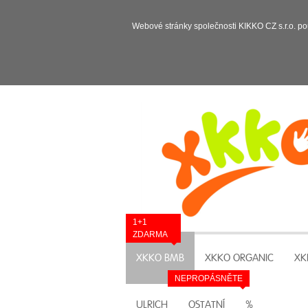
Webové stránky společnosti KIKKO CZ s.r.o. po
1+1
ZDARMA
XKKO BMB
XKKO ORGANIC
XK
NEPROPÁSNĚTE
ULRICH
OSTATNÍ
%