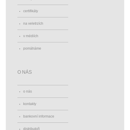
certifikáty
na veletrzích
v médiích
pomáháme
O NÁS
o nás
kontakty
bankovní informace
distributoři