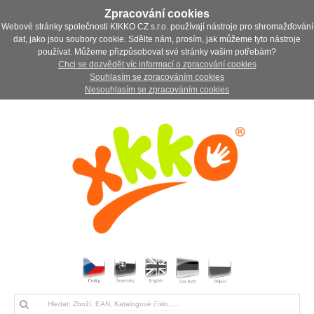
Zpracování cookies
Webové stránky společnosti KIKKO CZ s.r.o. používají nástroje pro shromažďování
dat, jako jsou soubory cookie. Sdělte nám, prosím, jak můžeme tyto nástroje
používat. Můžeme přizpůsobovat své stránky vašim potřebám?
Chci se dozvědět víc informací o zpracování cookies
Souhlasím se zpracováním cookies
Nesouhlasím se zpracováním cookies