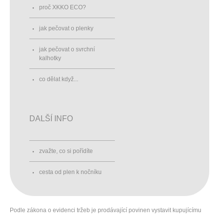
proč XKKO ECO?
jak pečovat o plenky
jak pečovat o svrchní
kalhotky
co dělat když...
DALŠÍ INFO
zvažte, co si pořídíte
cesta od plen k nočníku
Podle zákona o evidenci tržeb je prodávající povinen vystavit kupujícímu