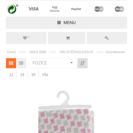
MENU
0
——
——
——
Domů
XKKO BMB
PROSTĚRADLA 50x70
Scandinavian
POZICE
12
24
36
Vše