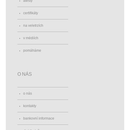
atesty
certifikáty
na veletrzích
v médiích
pomáháme
O NÁS
o nás
kontakty
bankovní informace