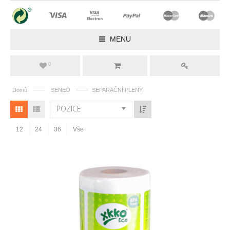
MENU
0
——
——
Domů
SENEO
SEPARAČNÍ PLENY
POZICE
12
24
36
Vše