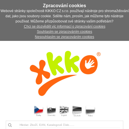
Zpracování cookies
Webové stránky společnosti KIKKO CZ s.r.o. používají nástroje pro shromažďování
dat, jako jsou soubory cookie. Sdělte nám, prosím, jak můžeme tyto nástroje
používat. Můžeme přizpůsobovat své stránky vašim potřebám?
Chci se dozvědět víc informací o zpracování cookies
Souhlasím se zpracováním cookies
Nesouhlasím se zpracováním cookies