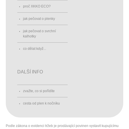
proč XKKO ECO?
jak pečovat o plenky
jak pečovat o svrchní
kalhotky
co dělat když...
DALŠÍ INFO
zvažte, co si pořídíte
cesta od plen k nočníku
Podle zákona o evidenci tržeb je prodávající povinen vystavit kupujícímu