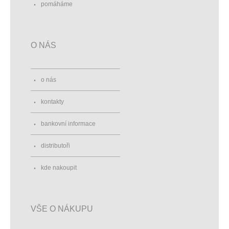
pomáháme
O NÁS
o nás
kontakty
bankovní informace
distributoři
kde nakoupit
VŠE O NÁKUPU