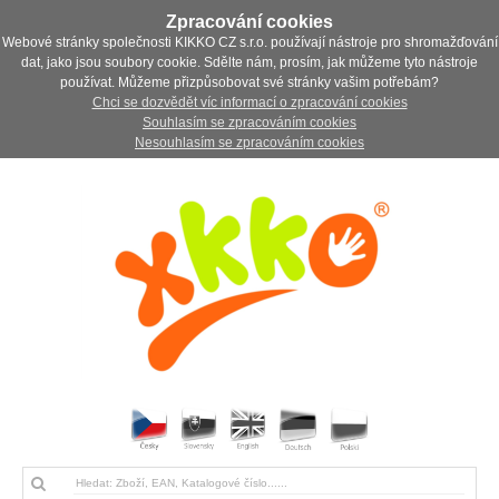
Zpracování cookies
Webové stránky společnosti KIKKO CZ s.r.o. používají nástroje pro shromažďování
dat, jako jsou soubory cookie. Sdělte nám, prosím, jak můžeme tyto nástroje
používat. Můžeme přizpůsobovat své stránky vašim potřebám?
Chci se dozvědět víc informací o zpracování cookies
Souhlasím se zpracováním cookies
Nesouhlasím se zpracováním cookies