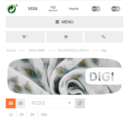
MENU
0
——
——
——
Domů
XKKO BMB
KOUSÁTKA S LÍSTKY
Digi
POZICE
12
24
36
Vše