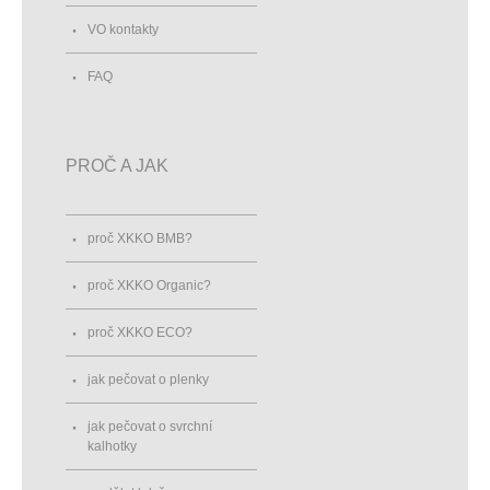
VO kontakty
FAQ
PROČ A JAK
proč XKKO BMB?
proč XKKO Organic?
proč XKKO ECO?
jak pečovat o plenky
jak pečovat o svrchní
kalhotky