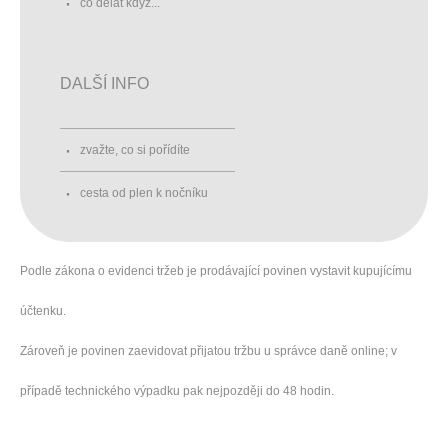
co dělat když...
DALŠÍ INFO
zvažte, co si pořídíte
cesta od plen k nočníku
Podle zákona o evidenci tržeb je prodávající povinen vystavit kupujícímu
účtenku.
Zároveň je povinen zaevidovat přijatou tržbu u správce daně online; v
případě technického výpadku pak nejpozději do 48 hodin.