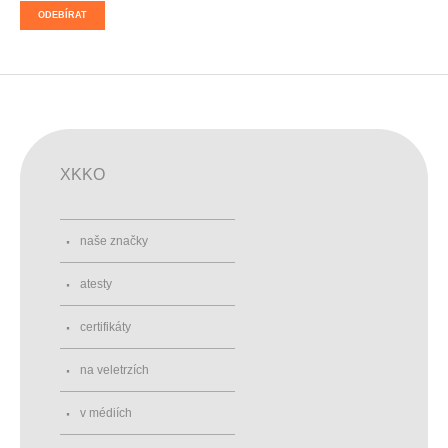
ODEBÍRAT
XKKO
naše značky
atesty
certifikáty
na veletrzích
v médiích