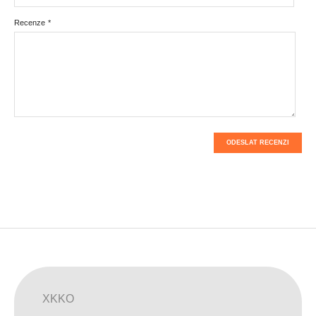
Recenze
*
ODESLAT RECENZI
XKKO