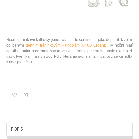
Noční tréninkové kalhotky jsme zařadili do sortimentu jako doplněk k velmi
oblíbeným
denním tréninkovým kalhotkám XKKO Organic.
Ty noční mají
oproti denním posílenou savou vrstvu a kompletní vrchní vrstvu kalhotek
navíc tvoří tkanina s vrstvou PUL, která násadně sníží možnost, že kalhotky
v noci protečou.
POPIS