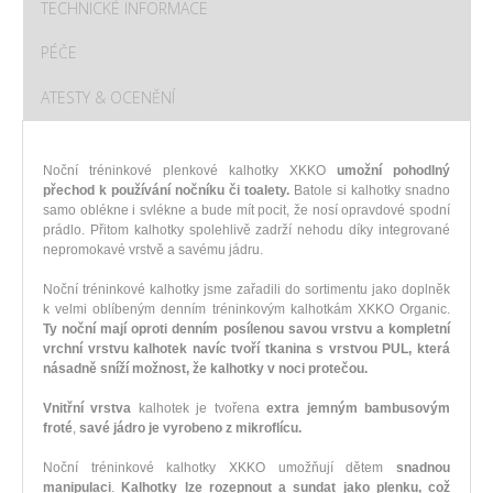
TECHNICKÉ INFORMACE
PÉČE
ATESTY & OCENĚNÍ
Noční tréninkové plenkové kalhotky XKKO
umožní pohodlný
přechod k používání nočníku či toalety.
Batole si kalhotky snadno
samo oblékne i svlékne a bude mít pocit, že nosí opravdové spodní
prádlo. Přitom kalhotky spolehlivě zadrží nehodu díky integrované
nepromokavé vrstvě a savému jádru.
Noční tréninkové kalhotky jsme zařadili do sortimentu jako doplněk
k velmi oblíbeným denním tréninkovým kalhotkám XKKO Organic.
Ty noční mají oproti denním posílenou savou vrstvu a kompletní
vrchní vrstvu kalhotek navíc tvoří tkanina s vrstvou PUL, která
násadně sníží možnost, že kalhotky v noci protečou.
Vnitřní vrstva
kalhotek je tvořena
extra jemným bambusovým
froté
,
savé jádro je vyrobeno z mikroflícu.
Noční tréninkové kalhotky XKKO umožňují dětem
snadnou
manipulaci
.
Kalhotky lze rozepnout a sundat jako plenku, což