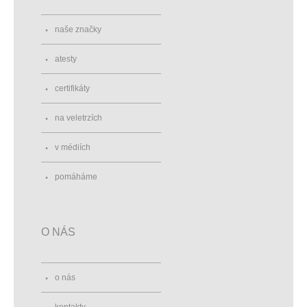
naše značky
atesty
certifikáty
na veletrzích
v médiích
pomáháme
O NÁS
o nás