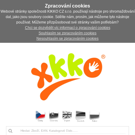
Zpracování cookies
Webové stránky společnosti KIKKO CZ s.r.o. používají nástroje pro shromažďování
dat, jako jsou soubory cookie. Sdělte nám, prosím, jak můžeme tyto nástroje
používat. Můžeme přizpůsobovat své stránky vašim potřebám?
Chci se dozvědět víc informací o zpracování cookies
Souhlasím se zpracováním cookies
Nesouhlasím se zpracováním cookies