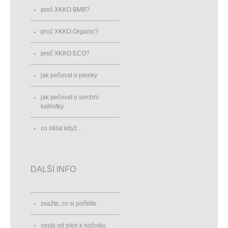
proč XKKO BMB?
proč XKKO Organic?
proč XKKO ECO?
jak pečovat o plenky
jak pečovat o svrchní
kalhotky
co dělat když...
DALŠÍ INFO
zvažte, co si pořídíte
cesta od plen k nočníku