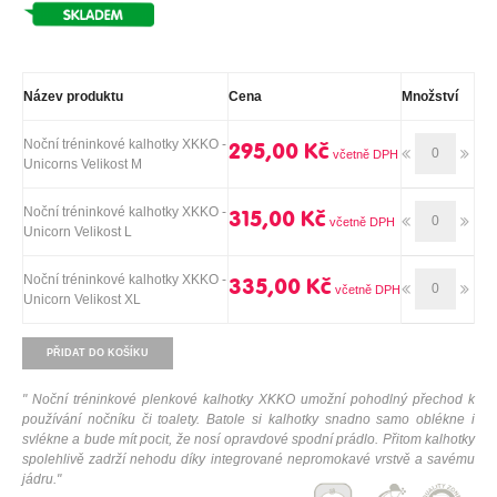
Název produktu
Cena
Množství
Noční tréninkové kalhotky XKKO -
295,00 Kč
Unicorns Velikost M
Noční tréninkové kalhotky XKKO -
315,00 Kč
Unicorn Velikost L
Noční tréninkové kalhotky XKKO -
335,00 Kč
Unicorn Velikost XL
PŘIDAT DO KOŠÍKU
"
Noční tréninkové plenkové kalhotky XKKO umožní pohodlný přechod k
používání nočníku či toalety. Batole si kalhotky snadno samo oblékne i
svlékne a bude mít pocit, že nosí opravdové spodní prádlo. Přitom kalhotky
spolehlivě zadrží nehodu díky integrované nepromokavé vrstvě a savému
jádru.
"