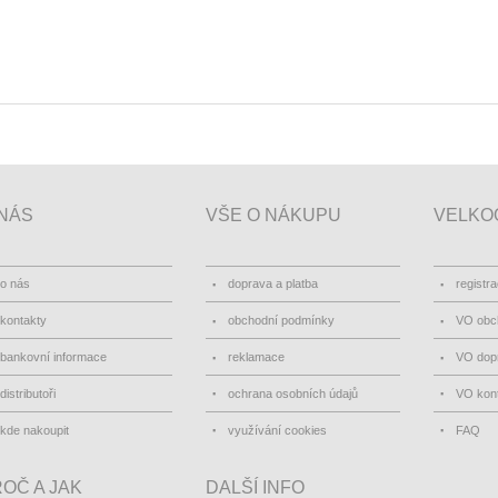
NÁS
VŠE O NÁKUPU
VELKO
o nás
doprava a platba
registr
kontakty
obchodní podmínky
VO obc
bankovní informace
reklamace
VO dopr
distributoři
ochrana osobních údajů
VO kon
kde nakoupit
využívání cookies
FAQ
OČ A JAK
DALŠÍ INFO