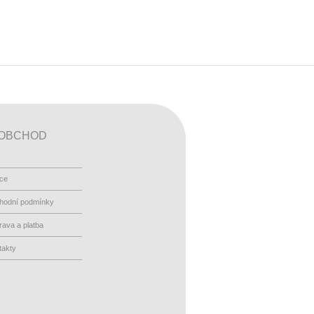
OBCHOD
ace
hodní podmínky
ava a platba
takty