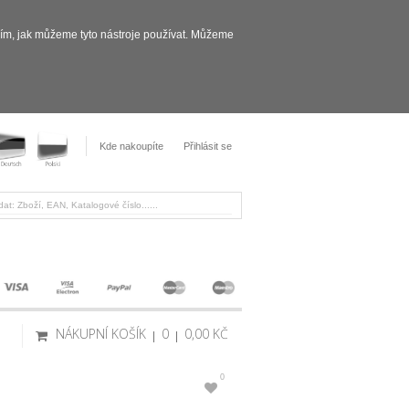
sím, jak můžeme tyto nástroje používat. Můžeme
Kde nakoupíte
Přihlásit se
NÁKUPNÍ KOŠÍK
0
0,00 KČ
0