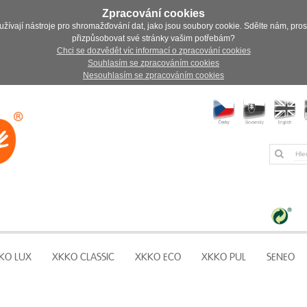
Zpracování cookies
užívají nástroje pro shromažďování dat, jako jsou soubory cookie. Sdělte nám, pro
přizpůsobovat své stránky vašim potřebám?
Chci se dozvědět víc informací o zpracování cookies
Souhlasím se zpracováním cookies
Nesouhlasím se zpracováním cookies
KO LUX
XKKO CLASSIC
XKKO ECO
XKKO PUL
SENEO