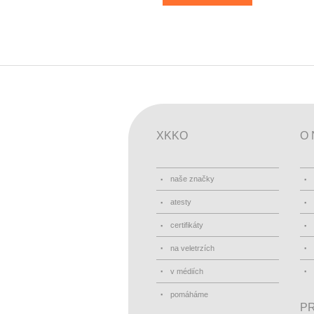
XKKO
O 
naše značky
atesty
certifikáty
na veletrzích
v médiích
pomáháme
PR