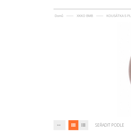
——
——
Domů
XKKO BMB
KOUSÁTKA S P
SEŘADIT PODLE