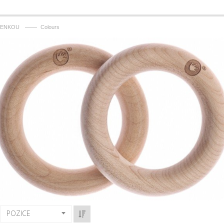
——
LENKOU
Colours
POZICE