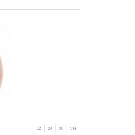
12
24
36
Vše