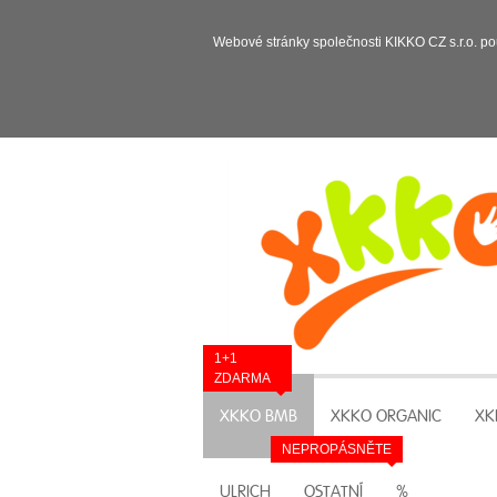
Webové stránky společnosti KIKKO CZ s.r.o. po
1+1
ZDARMA
XKKO BMB
XKKO ORGANIC
XK
NEPROPÁSNĚTE
ULRICH
OSTATNÍ
%