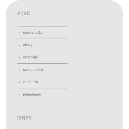
XKKO
naše značky
atesty
certifikáty
na veletrzích
v médiích
pomáháme
O NÁS