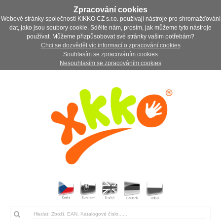
Zpracování cookies
Webové stránky společnosti KIKKO CZ s.r.o. používají nástroje pro shromažďování
dat, jako jsou soubory cookie. Sdělte nám, prosím, jak můžeme tyto nástroje
používat. Můžeme přizpůsobovat své stránky vašim potřebám?
Chci se dozvědět víc informací o zpracování cookies
Souhlasím se zpracováním cookies
Nesouhlasím se zpracováním cookies