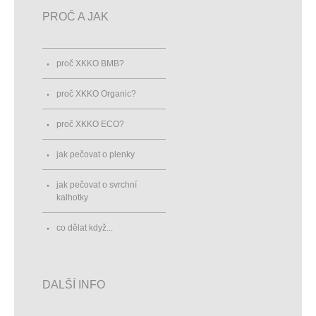
PROČ A JAK
proč XKKO BMB?
proč XKKO Organic?
proč XKKO ECO?
jak pečovat o plenky
jak pečovat o svrchní
kalhotky
co dělat když...
DALŠÍ INFO