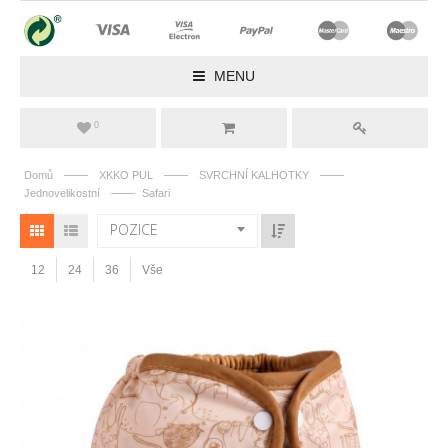
MENU
0
——
——
——
Domů
XKKO PUL
SVRCHNÍ KALHOTKY
——
Jednovelikostní
Safari
POZICE
12
24
36
Vše