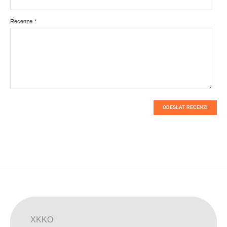
Recenze
*
ODESLAT RECENZI
XKKO