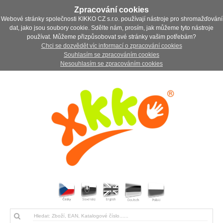
Zpracování cookies
Webové stránky společnosti KIKKO CZ s.r.o. používají nástroje pro shromažďování
dat, jako jsou soubory cookie. Sdělte nám, prosím, jak můžeme tyto nástroje
používat. Můžeme přizpůsobovat své stránky vašim potřebám?
Chci se dozvědět víc informací o zpracování cookies
Souhlasím se zpracováním cookies
Nesouhlasím se zpracováním cookies