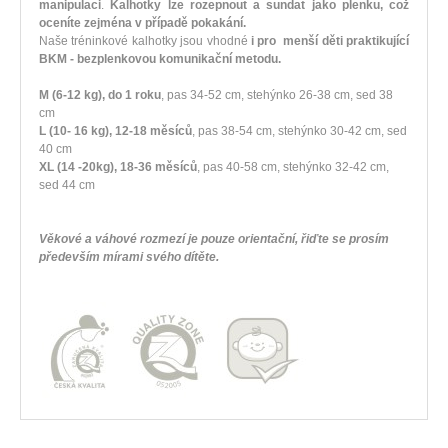
manipulaci
.
Kalhotky lze rozepnout a sundat jako plenku, což
oceníte zejména v případě pokakání.
Naše tréninkové kalhotky jsou vhodné
i pro menší děti praktikující
BKM - bezplenkovou komunikační metodu.
M (6-12 kg), do 1 roku
, pas 34-52 cm, stehýnko 26-38 cm, sed 38
cm
L (10- 16 kg), 12-18 měsíců
, pas 38-54 cm, stehýnko 30-42 cm, sed
40 cm
XL (14 -20kg), 18-36 měsíců
, pas 40-58 cm, stehýnko 32-42 cm,
sed 44 cm
Věkové a váhové rozmezí je pouze orientační, řiďte se prosím
především mírami svého dítěte.