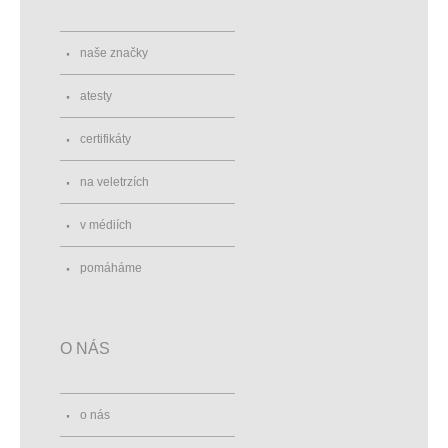
naše značky
atesty
certifikáty
na veletrzích
v médiích
pomáháme
O NÁS
o nás