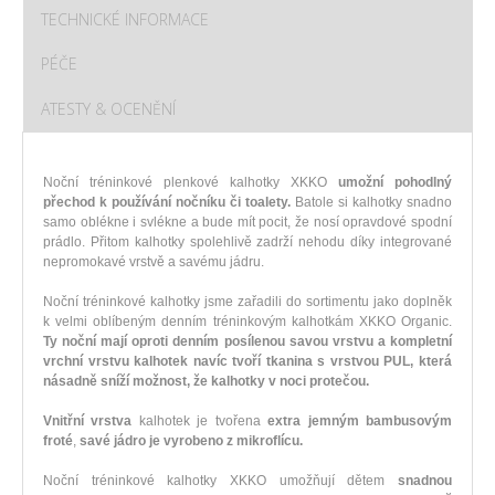
TECHNICKÉ INFORMACE
PÉČE
ATESTY & OCENĚNÍ
Noční tréninkové plenkové kalhotky XKKO
umožní pohodlný
přechod k používání nočníku či toalety.
Batole si kalhotky snadno
samo oblékne i svlékne a bude mít pocit, že nosí opravdové spodní
prádlo. Přitom kalhotky spolehlivě zadrží nehodu díky integrované
nepromokavé vrstvě a savému jádru.
Noční tréninkové kalhotky jsme zařadili do sortimentu jako doplněk
k velmi oblíbeným denním tréninkovým kalhotkám XKKO Organic.
Ty noční mají oproti denním posílenou savou vrstvu a kompletní
vrchní vrstvu kalhotek navíc tvoří tkanina s vrstvou PUL, která
násadně sníží možnost, že kalhotky v noci protečou.
Vnitřní vrstva
kalhotek je tvořena
extra jemným bambusovým
froté
,
savé jádro je vyrobeno z mikroflícu.
Noční tréninkové kalhotky XKKO umožňují dětem
snadnou