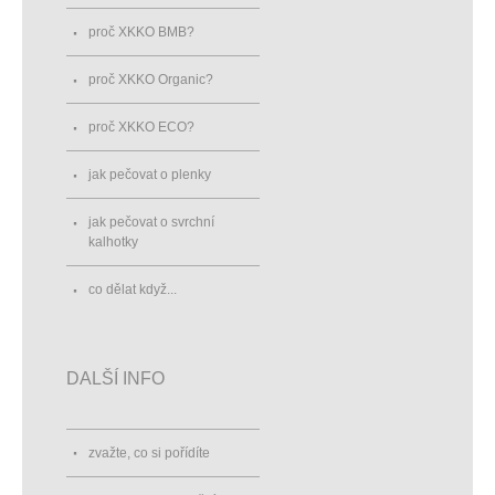
proč XKKO BMB?
proč XKKO Organic?
proč XKKO ECO?
jak pečovat o plenky
jak pečovat o svrchní
kalhotky
co dělat když...
DALŠÍ INFO
zvažte, co si pořídíte