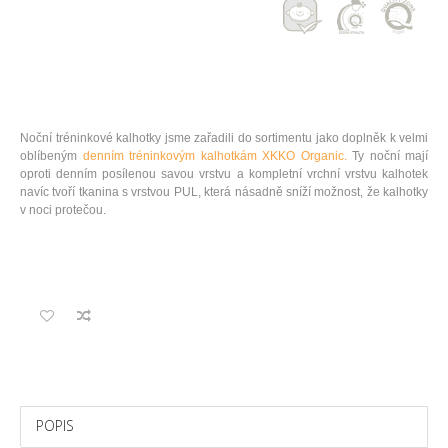
Noční tréninkové kalhotky jsme zařadili do sortimentu jako doplněk k velmi
oblíbeným
denním tréninkovým kalhotkám XKKO Organic.
Ty noční mají
oproti denním posílenou savou vrstvu a kompletní vrchní vrstvu kalhotek
navíc tvoří tkanina s vrstvou PUL, která násadně sníží možnost, že kalhotky
v noci protečou.
POPIS