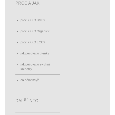
PROČ A JAK
proč XKKO BMB?
proč XKKO Organic?
proč XKKO ECO?
jak pečovat o plenky
jak pečovat o svrchní
kalhotky
co dělat když...
DALŠÍ INFO