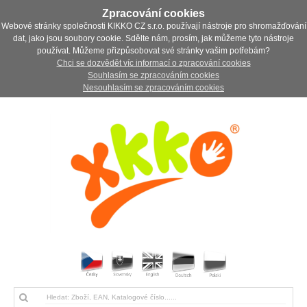
Zpracování cookies
Webové stránky společnosti KIKKO CZ s.r.o. používají nástroje pro shromažďování
dat, jako jsou soubory cookie. Sdělte nám, prosím, jak můžeme tyto nástroje
používat. Můžeme přizpůsobovat své stránky vašim potřebám?
Chci se dozvědět víc informací o zpracování cookies
Souhlasím se zpracováním cookies
Nesouhlasím se zpracováním cookies