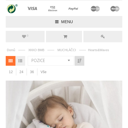
MENU
0
——
——
——
Domů
XKKO BMB
MUCHLÁČCI
Hearts&Waves
POZICE
12
24
36
Vše