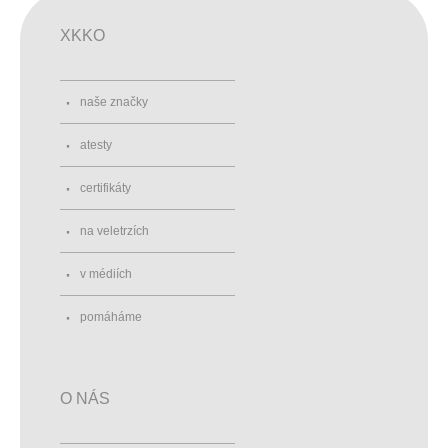
XKKO
naše značky
atesty
certifikáty
na veletrzích
v médiích
pomáháme
O NÁS