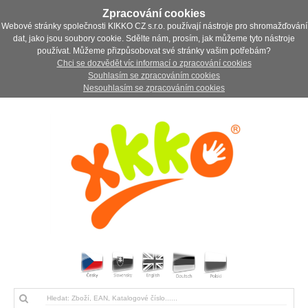
Zpracování cookies
Webové stránky společnosti KIKKO CZ s.r.o. používají nástroje pro shromažďování
dat, jako jsou soubory cookie. Sdělte nám, prosím, jak můžeme tyto nástroje
používat. Můžeme přizpůsobovat své stránky vašim potřebám?
Chci se dozvědět víc informací o zpracování cookies
Souhlasím se zpracováním cookies
Nesouhlasím se zpracováním cookies