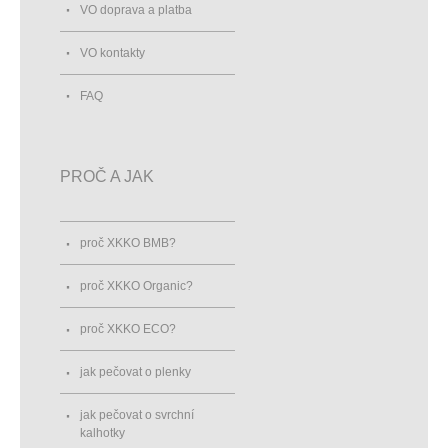
VO doprava a platba
VO kontakty
FAQ
PROČ A JAK
proč XKKO BMB?
proč XKKO Organic?
proč XKKO ECO?
jak pečovat o plenky
jak pečovat o svrchní
kalhotky