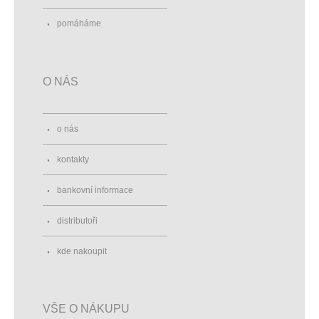
pomáháme
O NÁS
o nás
kontakty
bankovní informace
distributoři
kde nakoupit
VŠE O NÁKUPU