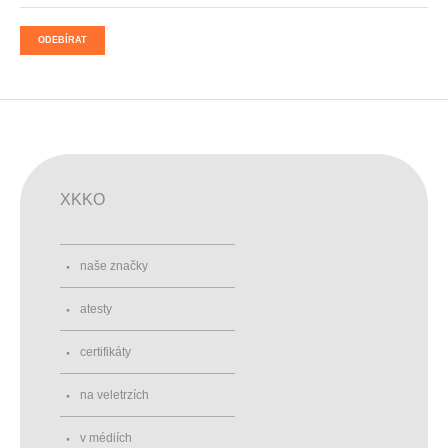
ODEBÍRAT
XKKO
naše značky
atesty
certifikáty
na veletrzích
v médiích