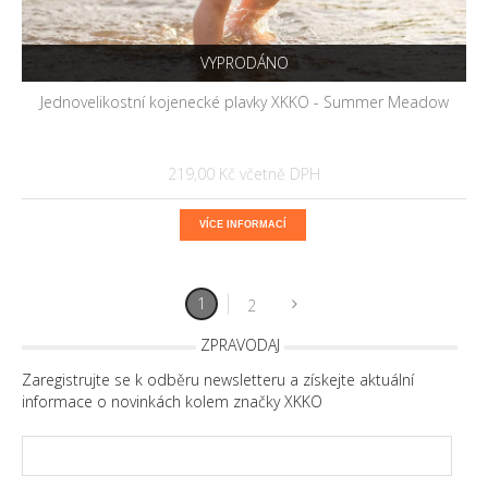
VYPRODÁNO
Jednovelikostní kojenecké plavky XKKO - Summer Meadow
219,00 Kč
VÍCE INFORMACÍ
1
2
ZPRAVODAJ
Zaregistrujte se k odběru newsletteru a získejte aktuální
informace o novinkách kolem značky XKKO