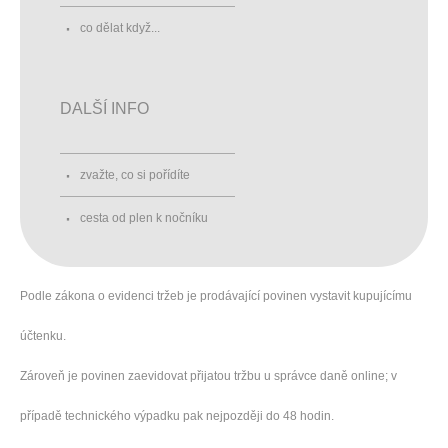
co dělat když...
DALŠÍ INFO
zvažte, co si pořídíte
cesta od plen k nočníku
Podle zákona o evidenci tržeb je prodávající povinen vystavit kupujícímu
účtenku.
Zároveň je povinen zaevidovat přijatou tržbu u správce daně online; v
případě technického výpadku pak nejpozději do 48 hodin.