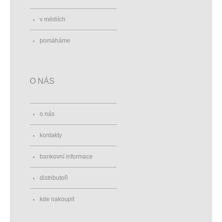
v médiích
pomáháme
O NÁS
o nás
kontakty
bankovní informace
distributoři
kde nakoupit