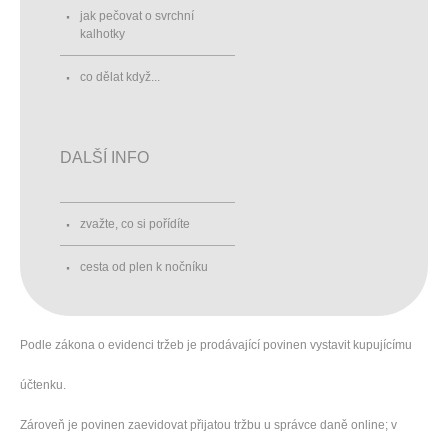
jak pečovat o svrchní
kalhotky
co dělat když...
DALŠÍ INFO
zvažte, co si pořídíte
cesta od plen k nočníku
Podle zákona o evidenci tržeb je prodávající povinen vystavit kupujícímu
účtenku.
Zároveň je povinen zaevidovat přijatou tržbu u správce daně online; v