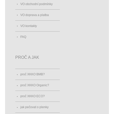
VO obchodní podmínky
VO doprava a platba
VO kontakty
FAQ
PROČ A JAK
proč XKKO BMB?
proč XKKO Organic?
proč XKKO ECO?
jak pečovat o plenky