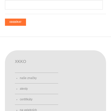
ODEBÍRAT
XKKO
naše značky
atesty
certifikáty
na veletrzích