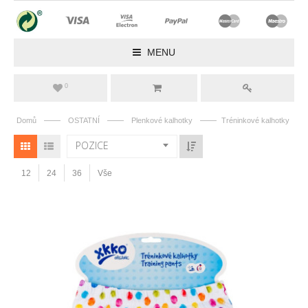
MENU
0
——
——
——
Domů
OSTATNÍ
Plenkové kalhotky
Tréninkové kalhotky
POZICE
12
24
36
Vše