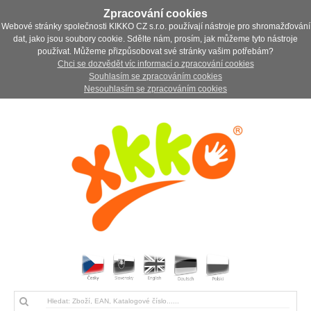
Zpracování cookies
Webové stránky společnosti KIKKO CZ s.r.o. používají nástroje pro shromažďování
dat, jako jsou soubory cookie. Sdělte nám, prosím, jak můžeme tyto nástroje
používat. Můžeme přizpůsobovat své stránky vašim potřebám?
Chci se dozvědět víc informací o zpracování cookies
Souhlasím se zpracováním cookies
Nesouhlasím se zpracováním cookies