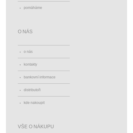
pomáháme
O NÁS
o nás
kontakty
bankovní informace
distributoři
kde nakoupit
VŠE O NÁKUPU