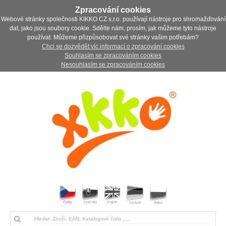
Zpracování cookies
Webové stránky společnosti KIKKO CZ s.r.o. používají nástroje pro shromažďování
dat, jako jsou soubory cookie. Sdělte nám, prosím, jak můžeme tyto nástroje
používat. Můžeme přizpůsobovat své stránky vašim potřebám?
Chci se dozvědět víc informací o zpracování cookies
Souhlasím se zpracováním cookies
Nesouhlasím se zpracováním cookies