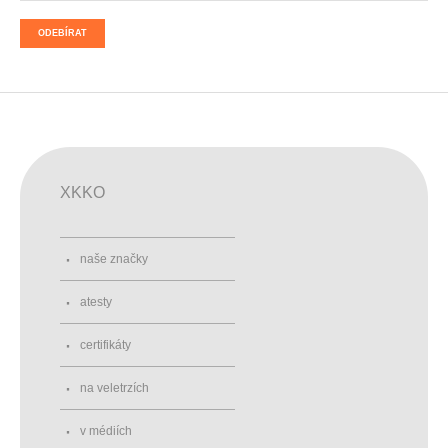
ODEBÍRAT
XKKO
naše značky
atesty
certifikáty
na veletrzích
v médiích