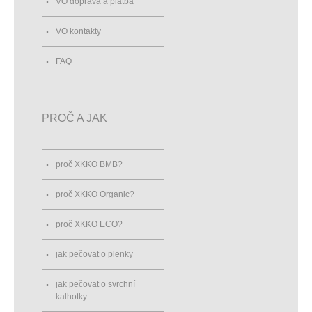
VO doprava a platba
VO kontakty
FAQ
PROČ A JAK
proč XKKO BMB?
proč XKKO Organic?
proč XKKO ECO?
jak pečovat o plenky
jak pečovat o svrchní
kalhotky