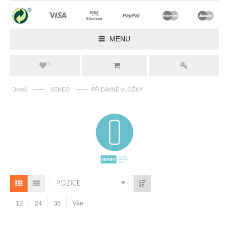
MENU
0
——
——
Domů
SENEO
PŘÍDAVNÉ VLOŽKY
POZICE
12
24
36
Vše