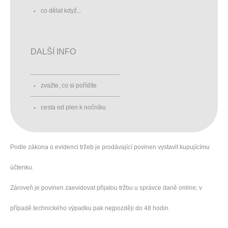
co dělat když...
DALŠÍ INFO
zvažte, co si pořídíte
cesta od plen k nočníku
Podle zákona o evidenci tržeb je prodávající povinen vystavit kupujícímu
účtenku.
Zároveň je povinen zaevidovat přijatou tržbu u správce daně online; v
případě technického výpadku pak nejpozději do 48 hodin.