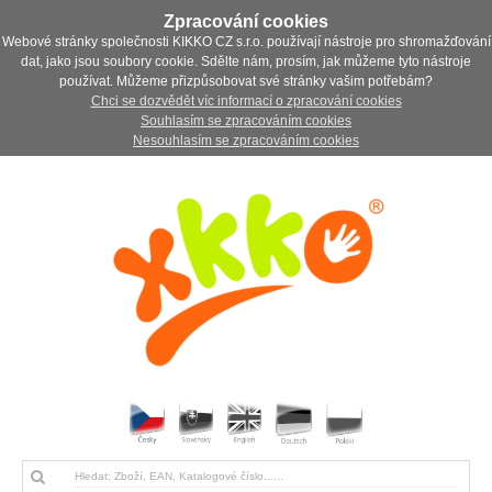
Zpracování cookies
Webové stránky společnosti KIKKO CZ s.r.o. používají nástroje pro shromažďování
dat, jako jsou soubory cookie. Sdělte nám, prosím, jak můžeme tyto nástroje
používat. Můžeme přizpůsobovat své stránky vašim potřebám?
Chci se dozvědět víc informací o zpracování cookies
Souhlasím se zpracováním cookies
Nesouhlasím se zpracováním cookies