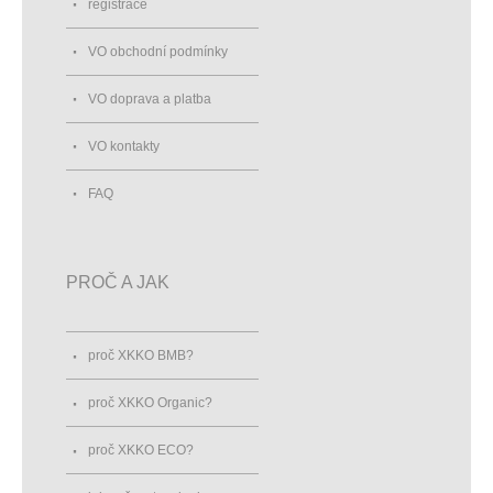
registrace
VO obchodní podmínky
VO doprava a platba
VO kontakty
FAQ
PROČ A JAK
proč XKKO BMB?
proč XKKO Organic?
proč XKKO ECO?