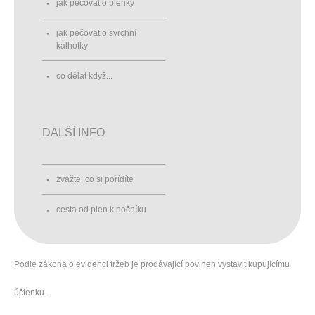
jak pečovat o plenky
jak pečovat o svrchní
kalhotky
co dělat když...
DALŠÍ INFO
zvažte, co si pořídíte
cesta od plen k nočníku
Podle zákona o evidenci tržeb je prodávající povinen vystavit kupujícímu
účtenku.