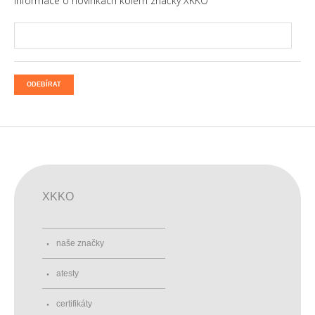
informace o novinkách kolem značky XKKO
ODEBÍRAT
XKKO
naše značky
atesty
certifikáty