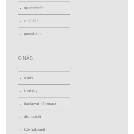
na veletrzích
v médiích
pomáháme
O NÁS
o nás
kontakty
bankovní informace
distributoři
kde nakoupit