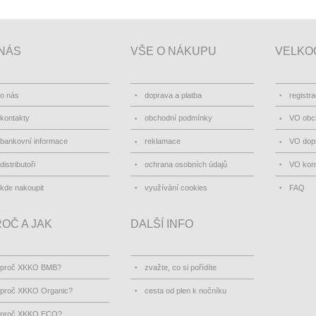
NÁS
VŠE O NÁKUPU
VELKO
o nás
doprava a platba
registr
kontakty
obchodní podmínky
VO obc
bankovní informace
reklamace
VO dopr
distributoři
ochrana osobních údajů
VO kon
kde nakoupit
využívání cookies
FAQ
OČ A JAK
DALŠÍ INFO
proč XKKO BMB?
zvažte, co si pořídíte
proč XKKO Organic?
cesta od plen k nočníku
proč XKKO ECO?