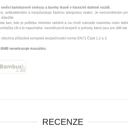
měsi bambusové viskozy a bavlny tkané v klasické dutinné vazbě.
ný, antibakteriální a nezpůsobuje žádnou alergickou reakci. Je neocenitelným pr
k důležité.
 tam, kde je potřeba miminko uklidnit a na chvíli nahradit maminku nebo ta
hláčka cítí a to napomáhá navodit pocit bezpečí a pohody, které jsou pro dítě tak 
 všechny příslušné evropské bezpečnostní normy EN71 Části 1,2 a 3.
BMB nenahrazuje kousátko.
RECENZE