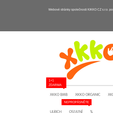
Webové stránky společnosti KIKKO CZ s.r.o. po
1+1
ZDARMA
XKKO BMB
XKKO ORGANIC
XK
NEPROPÁSNĚTE
ULRICH
OSTATNÍ
%