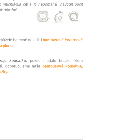
z muchláčka cítí a to napomáhá navodit pocit
k důležité. „
ůžete barevně doladit i
bambusové čtvercové
í plenu
.
uje kousátko,
pokud hledáte hračku, která
ků, doporučujeme naše
bambusová kousátka
,
užky.