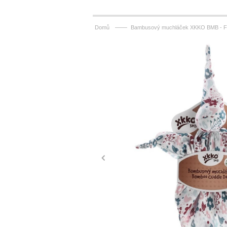
——
Domů
Bambusový muchláček XKKO BMB - Fl