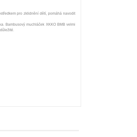
ostředkem pro zklidnění dětí, pomáhá navodit
tínka. Bambusový muchláček XKKO BMB velmi
důležité.