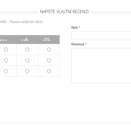
NAPIŠTE VLASTNÍ RECENZI
B - Flowers&Birds Girls
Nick
*
***
****
*****
Recenze
*