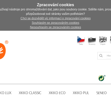
Zpracování cookies
užívají nástroje pro shromažďování dat, jako jsou soubory cookie. Sdělte nám, pro
přizpůsobovat své stránky vašim potřebám?
Chci se dozvědět víc informací o zpracování cookies
Souhlasím se zpracováním cookies
Nesouhlasím se zpracováním cookies
KO LUX
XKKO CLASSIC
XKKO ECO
XKKO PUL
SENEO