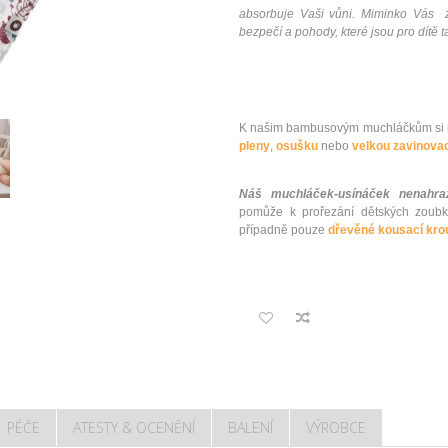
absorbuje Vaši vůni. Miminko Vás 
bezpečí a pohody, které jsou pro dítě ta
K našim bambusovým muchláčkům si m
pleny
,
osušku
nebo
velkou zavinovac
Náš muchláček-usínáček nenahraz
pomůže k prořezání dětských zoub
případně pouze
dřevěné kousací kro
PÉČE
ATESTY & OCENĚNÍ
BALENÍ
VÝROBCE