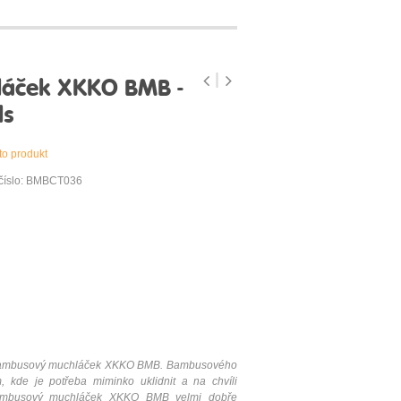
áček XKKO BMB -
ls
to produkt
 číslo: BMBCT036
e bambusový muchláček XKKO BMB. Bambusového
 kde je potřeba miminko uklidnit a na chvíli
Bambusový muchláček XKKO BMB velmi dobře