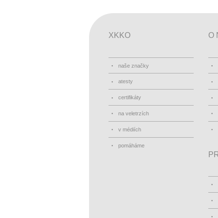
XKKO
O 
naše značky
atesty
certifikáty
na veletrzích
v médiích
pomáháme
PR