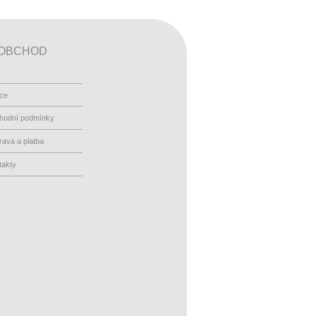
OBCHOD
ace
hodní podmínky
ava a platba
takty