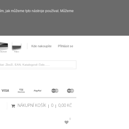
sím, jak můžeme tyto nástroje používat. Můžeme
Kde nakoupíte
Přihlásit se
NÁKUPNÍ KOŠÍK
0
0,00 KČ
0