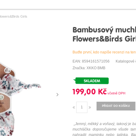
owers&Birds Girls
Bambusový muchl
Flowers&Birds Gir
Buďte první, kdo napíše recenzi na ten
EAN: 8594161571056
Katalogové
Značka: XKKO BMB
199,00 Kč
PŘIDAT DO KOŠÍKU
„Jemný, měkký a voňavý, takový j
muchláčka doporučujeme všude tam,
nahradit maminku nebo tatínka. 