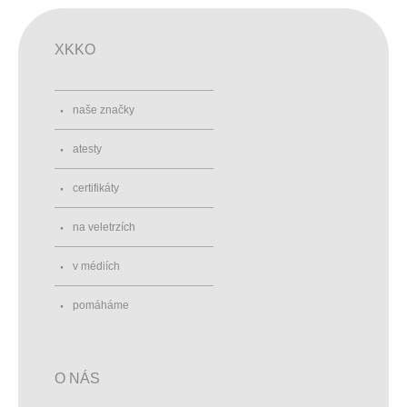
XKKO
naše značky
atesty
certifikáty
na veletrzích
v médiích
pomáháme
O NÁS