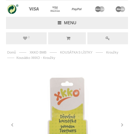
MENU
0
——
——
——
Domů
XKKO BMB
KOUSÁTKA S LÍSTKY
Kroužky
——
Kousátko XKKO - Kroužky