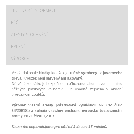
TECHNICKÉ INFORMACE
PÉČE
ATESTY & OCENĚNÍ
BALENÍ
VÝROBCE
Velký, dokonale hladký kroužek je
r
učně vyrobený z javorového
dřeva
. Kroužek
není barvený ani lakovaný.
Dřevěné kousátko je bezpečnou a přirozenou alternativou, na místo
běžných plastových kousátek. Je vhodné zejména v období
prořezávání zoubků.
Výrobek vlastní atesty požadované vyhláškou MZ ČR číslo
84/2001Sb a splňuje všechny příslušné evropské bezpečnostní
normy EN71 části 1,2 a 3.
Kousátko doporučujeme pro děti od 3 do cca.15 měsíců.