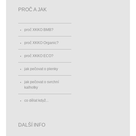
PROČ A JAK
proč XKKO BMB?
proč XKKO Organic?
proč XKKO ECO?
jak pečovat o plenky
jak pečovat o svrchní
kalhotky
co dělat když...
DALŠÍ INFO