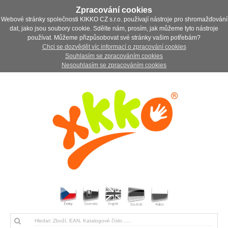
Zpracování cookies
Webové stránky společnosti KIKKO CZ s.r.o. používají nástroje pro shromažďování
dat, jako jsou soubory cookie. Sdělte nám, prosím, jak můžeme tyto nástroje
používat. Můžeme přizpůsobovat své stránky vašim potřebám?
Chci se dozvědět víc informací o zpracování cookies
Souhlasím se zpracováním cookies
Nesouhlasím se zpracováním cookies