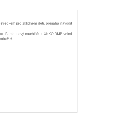
ostředkem pro zklidnění dětí, pomáhá navodit
tínka. Bambusový muchláček XKKO BMB velmi
důležité.