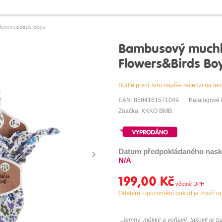
owers&Birds Boys
Bambusový muchl
Flowers&Birds Bo
Buďte první, kdo napíše recenzi na ten
EAN: 8594161571049
Katalogové
Značka: XKKO BMB
Datum předpokládaného nask
N/A
199,00 Kč
Odebírat upozornění pokud je zboží o
„Jemný, měkký a voňavý, takový j