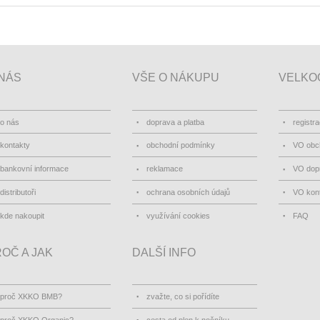
NÁS
VŠE O NÁKUPU
VELKO
o nás
doprava a platba
registr
kontakty
obchodní podmínky
VO obc
bankovní informace
reklamace
VO dopr
distributoři
ochrana osobních údajů
VO kon
kde nakoupit
využívání cookies
FAQ
OČ A JAK
DALŠÍ INFO
proč XKKO BMB?
zvažte, co si pořídíte
proč XKKO Organic?
cesta od plen k nočníku