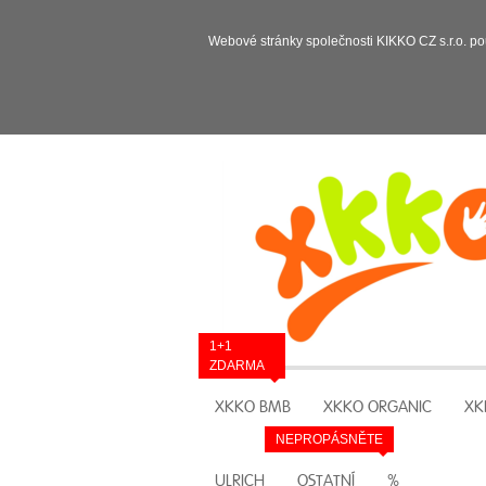
Webové stránky společnosti KIKKO CZ s.r.o. po
1+1
ZDARMA
XKKO BMB
XKKO ORGANIC
XK
NEPROPÁSNĚTE
ULRICH
OSTATNÍ
%