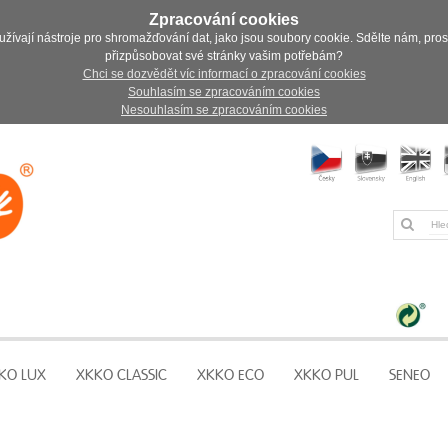
Zpracování cookies
užívají nástroje pro shromažďování dat, jako jsou soubory cookie. Sdělte nám, pro
přizpůsobovat své stránky vašim potřebám?
Chci se dozvědět víc informací o zpracování cookies
Souhlasím se zpracováním cookies
Nesouhlasím se zpracováním cookies
KO LUX
XKKO CLASSIC
XKKO ECO
XKKO PUL
SENEO