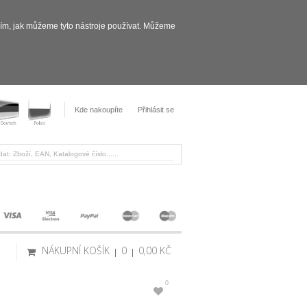
sím, jak můžeme tyto nástroje používat. Můžeme
Kde nakoupíte
Přihlásit se
NÁKUPNÍ KOŠÍK
0
0,00 KČ
0