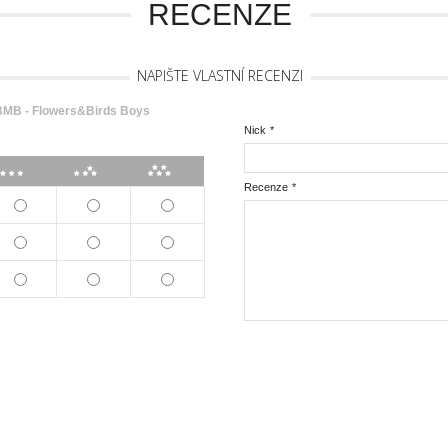
RECENZE
NAPIŠTE VLASTNÍ RECENZI
MB - Flowers&Birds Boys
Nick
*
***
****
*****
Recenze
*