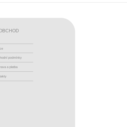
OBCHOD
ace
hodní podmínky
ava a platba
takty