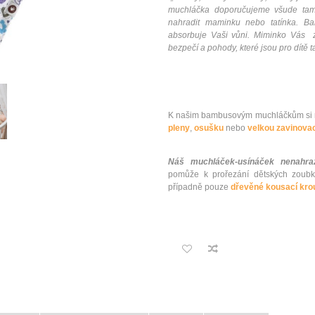
muchláčka doporučujeme všude tam,
nahradit maminku nebo tatínka. 
absorbuje Vaši vůni. Miminko Vás 
bezpečí a pohody, které jsou pro dítě ta
K našim bambusovým muchláčkům si m
pleny
,
osušku
nebo
velkou zavinovac
Náš muchláček-usínáček nenahraz
pomůže k prořezání dětských zoub
případně pouze
dřevěné kousací kro