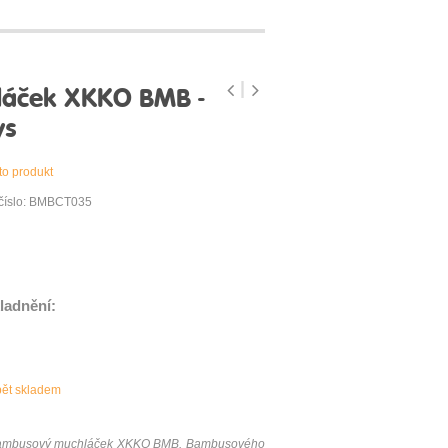
áček XKKO BMB -
ys
to produkt
 číslo: BMBCT035
ladnění:
pět skladem
e bambusový muchláček XKKO BMB. Bambusového