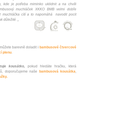
 kde je potřeba miminko uklidnit a na chvíli
Bambusový muchláček XKKO BMB velmi dobře
z muchláčka cítí a to napomáhá navodit pocit
k důležité. „
ůžete barevně doladit i
bambusové čtvercové
í plenu
.
uje kousátko,
pokud hledáte hračku, která
ků, doporučujeme naše
bambusová kousátka
,
užky.