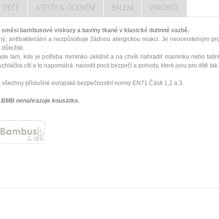
PÉČE
ATESTY & OCENĚNÍ
BALENÍ
VÝROBCE
měsi bambusové viskozy a bavlny tkané v klasické dutinné vazbě.
ný, antibakteriální a nezpůsobuje žádnou alergickou reakci. Je neocenitelným pr
k důležité.
 tam, kde je potřeba miminko uklidnit a na chvíli nahradit maminku nebo ta
hláčka cítí a to napomáhá navodit pocit bezpečí a pohody, které jsou pro dítě tak 
 všechny příslušné evropské bezpečnostní normy EN71 Části 1,2 a 3.
BMB nenahrazuje kousátko.