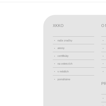
XKKO
O 
naše značky
atesty
certifikáty
na veletrzích
v médiích
pomáháme
PR