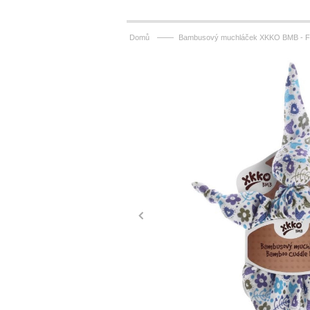
——
Domů
Bambusový muchláček XKKO BMB - Fl