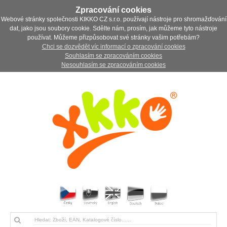
Zpracování cookies
Webové stránky společnosti KIKKO CZ s.r.o. používají nástroje pro shromažďování
dat, jako jsou soubory cookie. Sdělte nám, prosím, jak můžeme tyto nástroje
používat. Můžeme přizpůsobovat své stránky vašim potřebám?
Chci se dozvědět víc informací o zpracování cookies
Souhlasím se zpracováním cookies
Nesouhlasím se zpracováním cookies