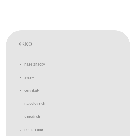
XKKO
naše značky
atesty
certifikáty
na veletrzích
v médiích
pomáháme