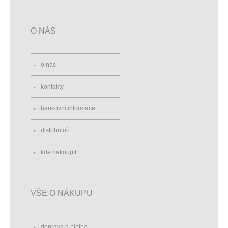
O NÁS
o nás
kontakty
bankovní informace
distributoři
kde nakoupit
VŠE O NÁKUPU
doprava a platba