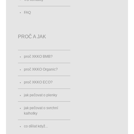
FAQ
PROČ A JAK
proč XKKO BMB?
proč XKKO Organic?
proč XKKO ECO?
jak pečovat o plenky
jak pečovat o svrchní
kalhotky
co dělat když...