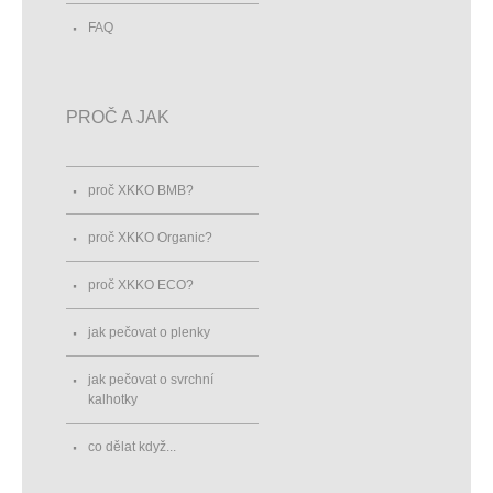
FAQ
PROČ A JAK
proč XKKO BMB?
proč XKKO Organic?
proč XKKO ECO?
jak pečovat o plenky
jak pečovat o svrchní
kalhotky
co dělat když...