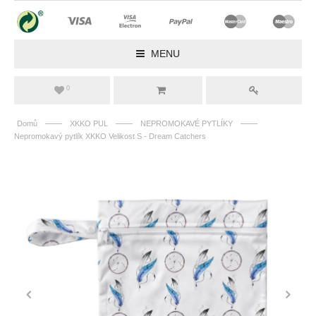
MENU
0
——
——
——
Domů
XKKO PUL
NEPROMOKAVÉ PYTLÍKY
Nepromokavý pytlík XKKO Velikost S - Dream Catchers