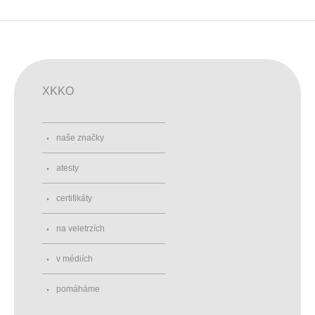
XKKO
naše značky
atesty
certifikáty
na veletrzích
v médiích
pomáháme