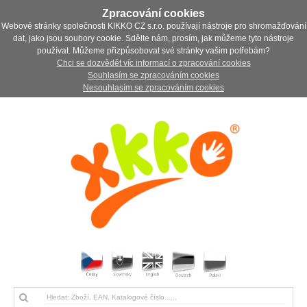
Zpracování cookies
Webové stránky společnosti KIKKO CZ s.r.o. používají nástroje pro shromažďování
dat, jako jsou soubory cookie. Sdělte nám, prosím, jak můžeme tyto nástroje
používat. Můžeme přizpůsobovat své stránky vašim potřebám?
Chci se dozvědět víc informací o zpracování cookies
Souhlasím se zpracováním cookies
Nesouhlasím se zpracováním cookies