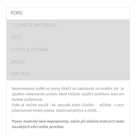
POPIS
TECHNICKÉ INFORMACE
PÉČE
ATESTY & OCENĚNÍ
BALENÍ
VÝROBCE
Nepromokavý pytlík na pleny XKKO se zapínáním na kvalitní zip. Je
opatřen odepínacím uchem, které můžete využít k zavěšení, kam jen
budete potřebovat.
Pytle je možné použít i ke spoustě jiným účelům - můžete v nich
přepravovat mokré plavky, skladovat pečivo a chléb....
Pozor, materiál není nepropustný, takže při vložení mokrých nebo
nasáklých věcí může provlhat.