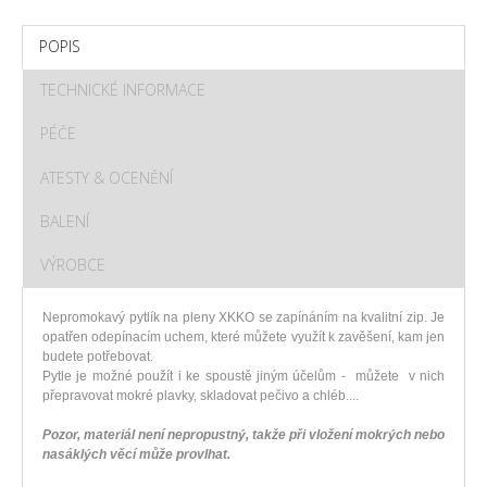
POPIS
TECHNICKÉ INFORMACE
PÉČE
ATESTY & OCENĚNÍ
BALENÍ
VÝROBCE
Nepromokavý pytlík na pleny XKKO se zapínáním na kvalitní zip. Je
opatřen odepínacím uchem, které můžete využít k zavěšení, kam jen
budete potřebovat.
Pytle je možné použít i ke spoustě jiným účelům - můžete v nich
přepravovat mokré plavky, skladovat pečivo a chléb....
Pozor, materiál není nepropustný, takže při vložení mokrých nebo
nasáklých věcí může provlhat.