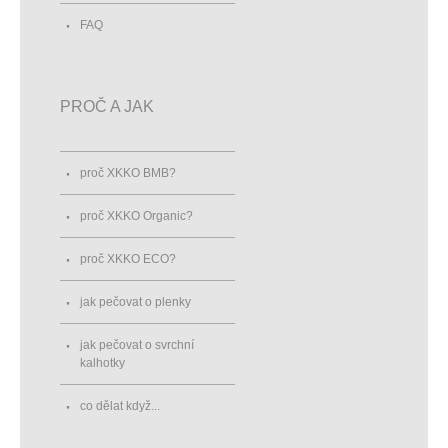
FAQ
PROČ A JAK
proč XKKO BMB?
proč XKKO Organic?
proč XKKO ECO?
jak pečovat o plenky
jak pečovat o svrchní
kalhotky
co dělat když...