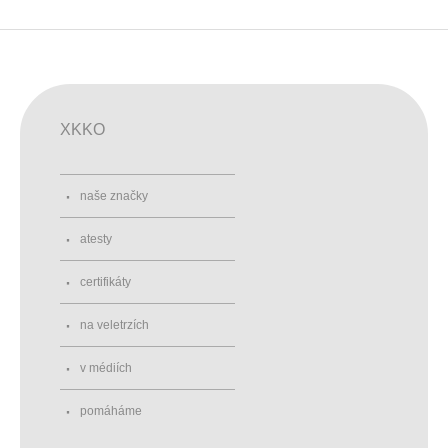
XKKO
naše značky
atesty
certifikáty
na veletrzích
v médiích
pomáháme