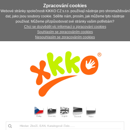
Zpracování cookies
Webové stránky společnosti KIKKO CZ s.r.o. používají nástroje pro shromažďování
dat, jako jsou soubory cookie. Sdělte nám, prosím, jak můžeme tyto nástroje
používat. Můžeme přizpůsobovat své stránky vašim potřebám?
Chci se dozvědět víc informací o zpracování cookies
Souhlasím se zpracováním cookies
Nesouhlasím se zpracováním cookies