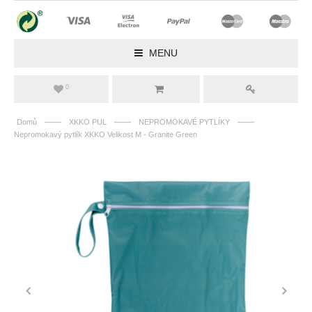
MENU
0
——
——
——
Domů
XKKO PUL
NEPROMOKAVÉ PYTLÍKY
Nepromokavý pytlík XKKO Velikost M - Granite Green