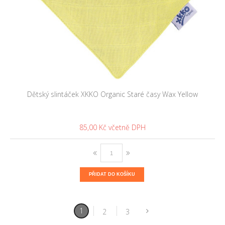
Dětský slintáček XKKO Organic Staré časy Wax Yellow
85,00 Kč
PŘIDAT DO KOŠÍKU
1
2
3