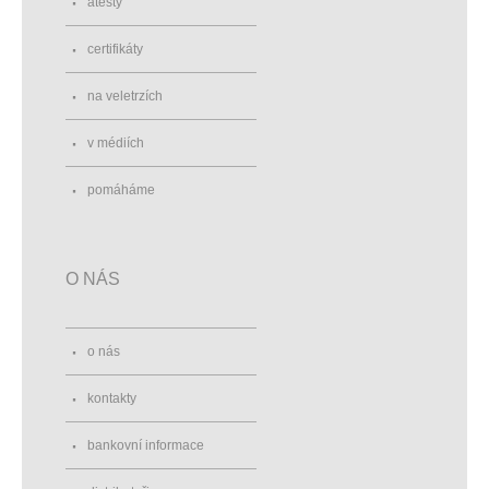
atesty
certifikáty
na veletrzích
v médiích
pomáháme
O NÁS
o nás
kontakty
bankovní informace