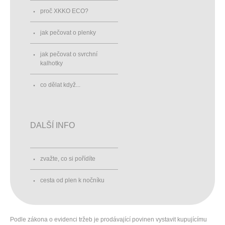
proč XKKO ECO?
jak pečovat o plenky
jak pečovat o svrchní
kalhotky
co dělat když...
DALŠÍ INFO
zvažte, co si pořídíte
cesta od plen k nočníku
Podle zákona o evidenci tržeb je prodávající povinen vystavit kupujícímu