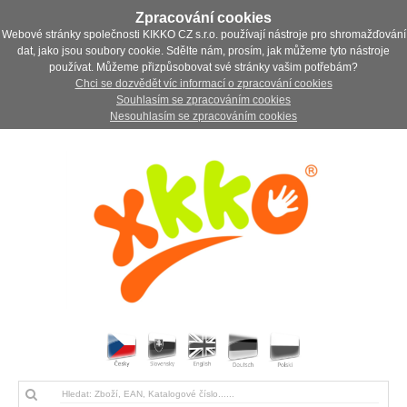
Zpracování cookies
Webové stránky společnosti KIKKO CZ s.r.o. používají nástroje pro shromažďování
dat, jako jsou soubory cookie. Sdělte nám, prosím, jak můžeme tyto nástroje
používat. Můžeme přizpůsobovat své stránky vašim potřebám?
Chci se dozvědět víc informací o zpracování cookies
Souhlasím se zpracováním cookies
Nesouhlasím se zpracováním cookies