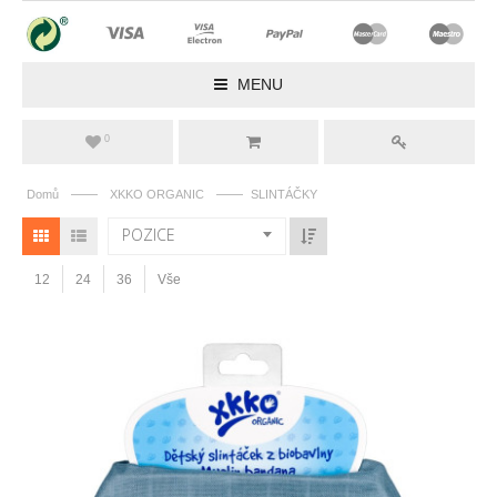
MENU
0
——
——
Domů
XKKO ORGANIC
SLINTÁČKY
POZICE
12
24
36
Vše